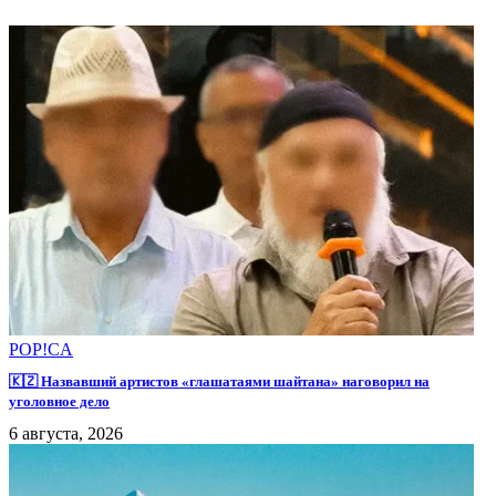
POP!CA
🇰🇿 Назвавший артистов «глашатаями шайтана» наговорил на
уголовное дело
6 августа, 2026