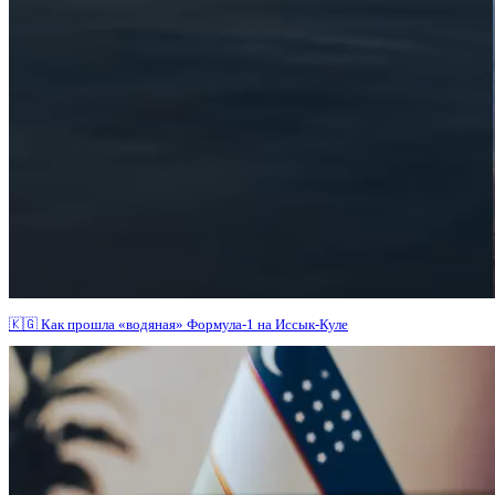
🇰🇬 Как прошла «водяная» Формула-1 на Иссык-Куле