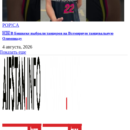
POP!CA
🇰🇬 В Бишкеке выбрали танцоров на Всемирную танцевальную
Олимпиаду
4 августа, 2026
Показать еще