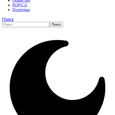
Общество
POP!CA
Политика
Поиск