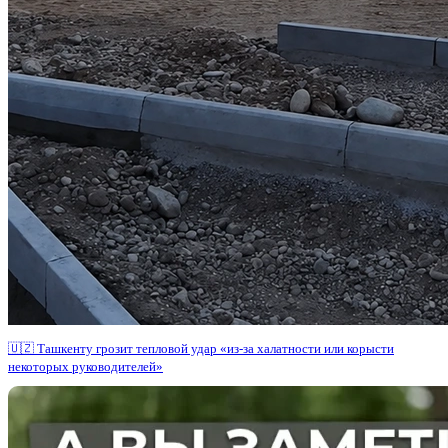
🇺🇿 Ташкенту грозит тепловой удар «из-за халатности или корысти
некоторых руководителей»