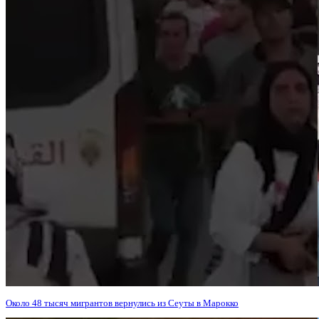
Около 48 тысяч мигрантов вернулись из Сеуты в Марокко