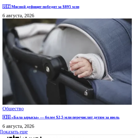
🇺🇿 Мясной дефицит победят за $895 млн
6 августа, 2026
Общество
🇰🇬 «Бала ырысы» — более $2,5 млн перечислят детям за июль
6 августа, 2026
Показать еще