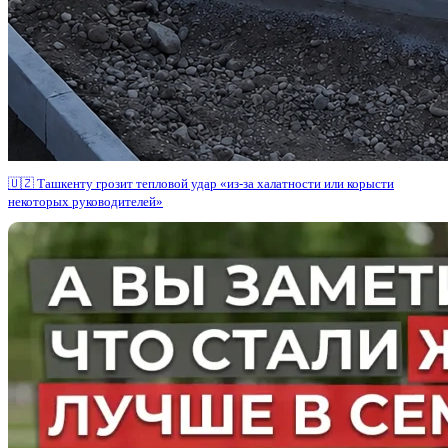
🇺🇿 Ташкенту грозит тепловой удар «из-за халатности или корысти
некоторых руководителей»