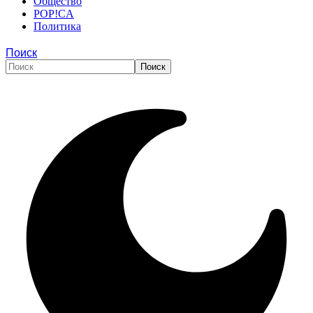
Общество
POP!CA
Политика
Поиск