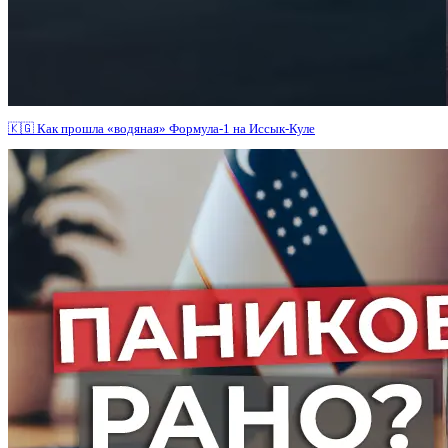
🇰🇬 Как прошла «водяная» Формула-1 на Иссык-Куле