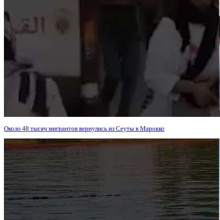
Около 48 тысяч мигрантов вернулись из Сеуты в Марокко