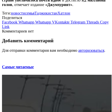
стране увеличилось почти вдвое
и достигло
9,2 миллиона
голов
, отмечает издание
«Джумхурият»
.
Теги:
новости
семья
Таджикистан
Хатлон
Поделиться
Facebook
Whatsapp
Whatsapp
VKontakte
Telegram
Threads
Copy
Link
Комментариев нет
Добавить комментарий
Для отправки комментария вам необходимо
авторизоваться
.
Самые читаемые