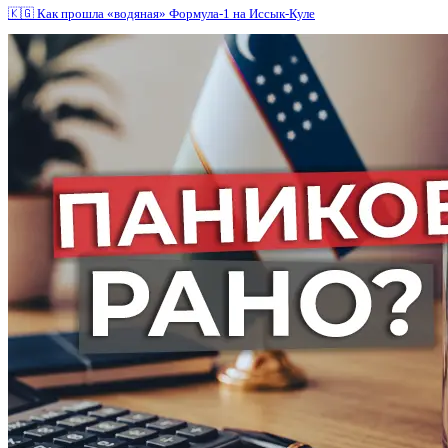
🇰🇬 Как прошла «водяная» Формула-1 на Иссык-Куле