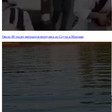
Около 48 тысяч мигрантов вернулись из Сеуты в Марокко