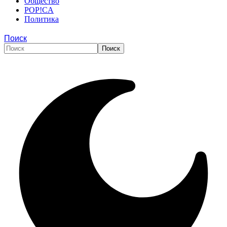
Общество
POP!CA
Политика
Поиск