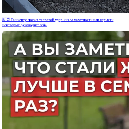
🇺🇿 Ташкенту грозит тепловой удар «из-за халатности или корысти
некоторых руководителей»