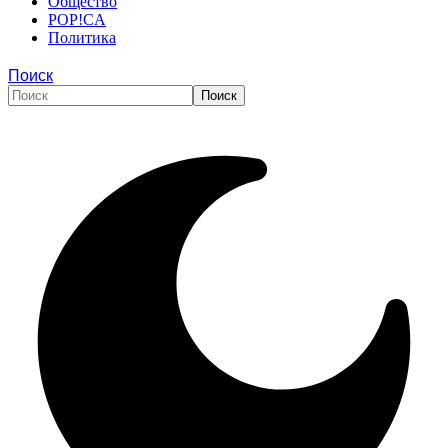
Общество
POP!CA
Политика
Поиск