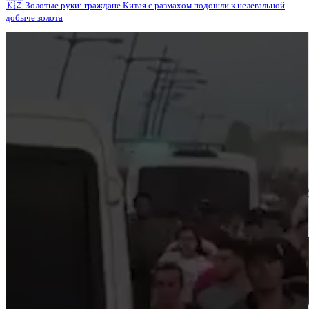
🇰🇿 Золотые руки: граждане Китая с размахом подошли к нелегальной
добыче золота