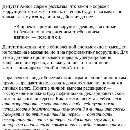
Депутат Айдос Сарым рассказал, что закон о борьбе с
коррупцией хотят ужесточить, и теперь будут наказывать не
только за саму взятку, но и за действия до нее.
«В проекте криминализируются деяния, связанные
с обещанием, предложением, требованием
взятки», — пояснил он.
Депутат пояснил, что в обновлённой системе акцент смещают
не только на наказание, но и на профилактику коррупции. Для
этого детально прописывают порядок урегулирования
конфликта интересов, а также усиливают полномочия
комплаенс‑подразделений и служб этики.
Параллельно вводят более жёсткие ограничения: чиновникам
прямо запрещают использовать должностные полномочия в
личных целях. Понятие личной выгоды расширяют —
госслужащие должны будут официально декларировать свои
потенциальные интересы. Как отметил депутат:
«Вводятся
антикоррупционные ограничения в виде недопустимости
использования должностных полномочий в личных интересах.
Раскрытие понятия «личный интерес» — обязанность
декларирования личных интересов. Расширен круг лиц, с
которыми недопустима совместная служба, с включением в
их число связанных лиц».