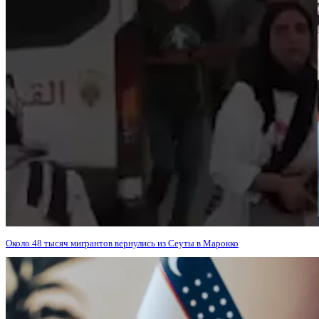
Около 48 тысяч мигрантов вернулись из Сеуты в Марокко