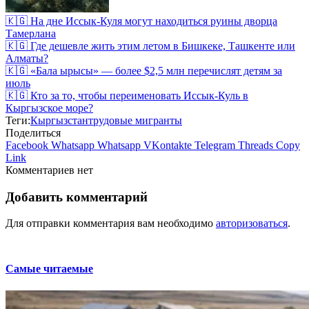
🇰🇬 На дне Иссык-Куля могут находиться руины дворца
Тамерлана
🇰🇬 Где дешевле жить этим летом в Бишкеке, Ташкенте или
Алматы?
🇰🇬 «Бала ырысы» — более $2,5 млн перечислят детям за
июль
🇰🇬 Кто за то, чтобы переименовать Иссык-Куль в
Кыргызское море?
Теги:
Кыргызстан
трудовые мигранты
Поделиться
Facebook
Whatsapp
Whatsapp
VKontakte
Telegram
Threads
Copy
Link
Комментариев нет
Добавить комментарий
Для отправки комментария вам необходимо
авторизоваться
.
Самые читаемые