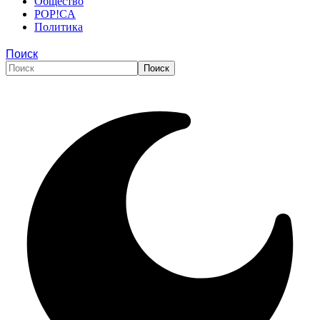
Общество
POP!CA
Политика
Поиск