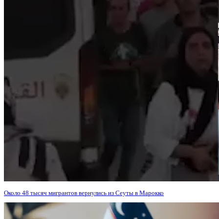
Около 48 тысяч мигрантов вернулись из Сеуты в Марокко