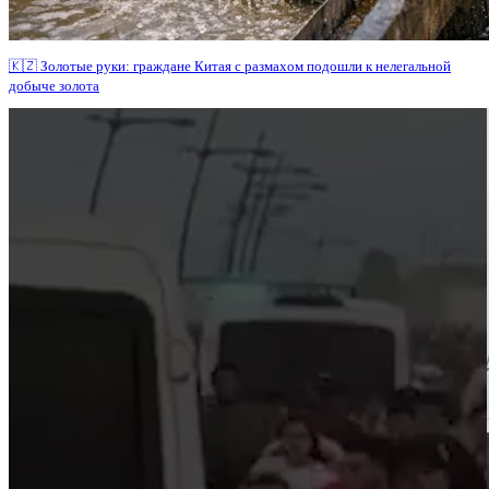
🇰🇿 Золотые руки: граждане Китая с размахом подошли к нелегальной
добыче золота