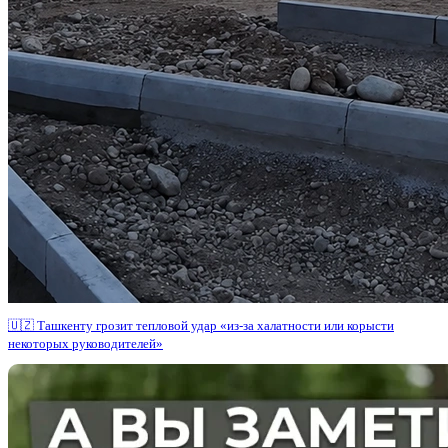
🇺🇿 Ташкенту грозит тепловой удар «из-за халатности или корысти
некоторых руководителей»