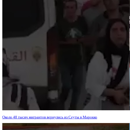
Около 48 тысяч мигрантов вернулись из Сеуты в Марокко