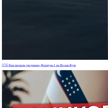
🇰🇬 Как прошла «водяная» Формула-1 на Иссык-Куле