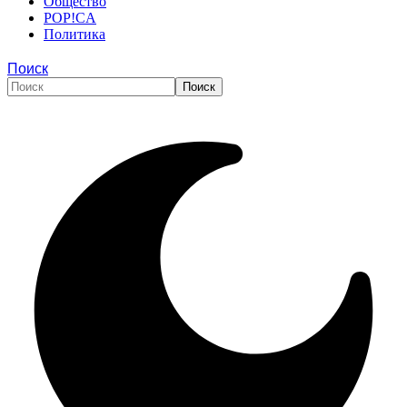
Общество
POP!CA
Политика
Поиск