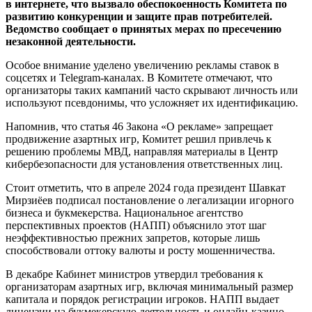
в интернете, что вызвало обеспокоенность Комитета по
развитию конкуренции и защите прав потребителей.
Ведомство сообщает о принятых мерах по пресечению
незаконной деятельности.
Особое внимание уделено увеличению рекламы ставок в
соцсетях и Telegram-каналах. В Комитете отмечают, что
организаторы таких кампаний часто скрывают личность или
используют псевдонимы, что усложняет их идентификацию.
Напомнив, что статья 46 Закона «О рекламе» запрещает
продвижение азартных игр, Комитет решил привлечь к
решению проблемы МВД, направляя материалы в Центр
кибербезопасности для установления ответственных лиц.
Стоит отметить, что в апреле 2024 года президент Шавкат
Мирзиёев подписал постановление о легализации игорного
бизнеса и букмекерства. Национальное агентство
перспективных проектов (НАПП) объяснило этот шаг
неэффективностью прежних запретов, которые лишь
способствовали оттоку валюты и росту мошенничества.
В декабре Кабинет министров утвердил требования к
организаторам азартных игр, включая минимальный размер
капитала и порядок регистрации игроков. НАПП выдает
лицензии на букмекерскую деятельность и онлайн-казино