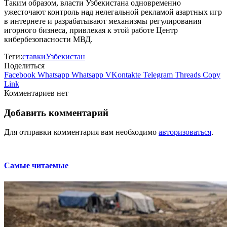
Таким образом, власти Узбекистана одновременно
ужесточают контроль над нелегальной рекламой азартных игр
в интернете и разрабатывают механизмы регулирования
игорного бизнеса, привлекая к этой работе Центр
кибербезопасности МВД.
Теги:
ставки
Узбекистан
Поделиться
Facebook
Whatsapp
Whatsapp
VKontakte
Telegram
Threads
Copy
Link
Комментариев нет
Добавить комментарий
Для отправки комментария вам необходимо
авторизоваться
.
Самые читаемые