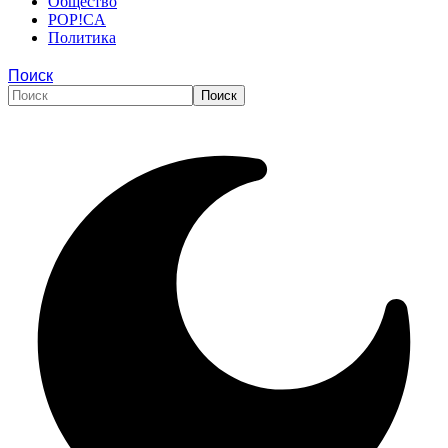
Общество
POP!CA
Политика
Поиск