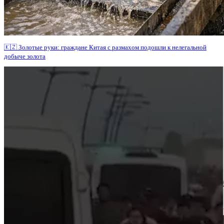
🇰🇿 Золотые руки: граждане Китая с размахом подошли к нелегальной
добыче золота