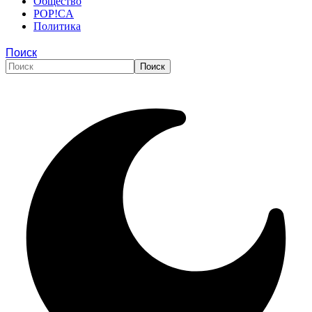
Общество
POP!CA
Политика
Поиск