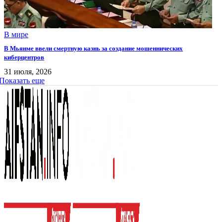
В мире
В Мьянме ввели смертную казнь за создание мошеннических
киберцентров
31 июля, 2026
Показать еще