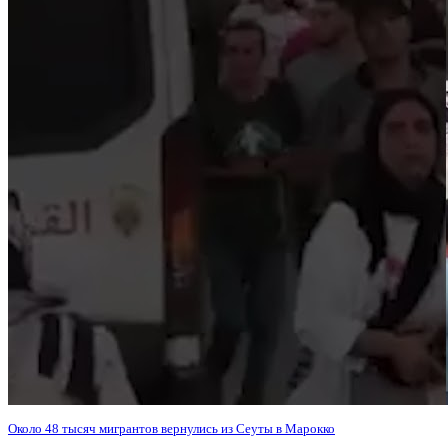
Около 48 тысяч мигрантов вернулись из Сеуты в Марокко