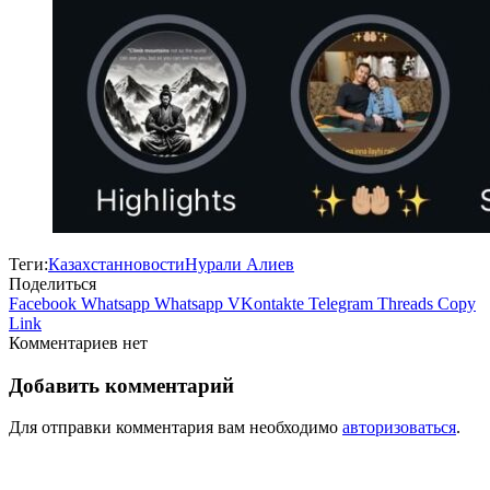
Теги:
Казахстан
новости
Нурали Алиев
Поделиться
Facebook
Whatsapp
Whatsapp
VKontakte
Telegram
Threads
Copy
Link
Комментариев нет
Добавить комментарий
Для отправки комментария вам необходимо
авторизоваться
.