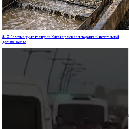
🇰🇿 Золотые руки: граждане Китая с размахом подошли к нелегальной
добыче золота