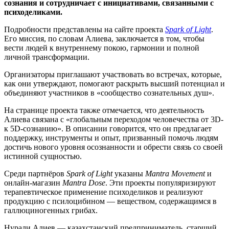
сознания и сотрудничает с инициативами, связанными с
психоделиками.
Подробности представлены на сайте проекта
Spark of Light
.
Его миссия, по словам Алиева, заключается в том, чтобы
вести людей к внутреннему покою, гармонии и полной
личной трансформации.
Организаторы приглашают участвовать во встречах, которые,
как они утверждают, помогают раскрыть высший потенциал и
объединяют участников в «сообщество сознательных душ».
На странице проекта также отмечается, что деятельность
Алиева связана с «глобальным переходом человечества от 3D-
к 5D-сознанию». В описании говорится, что он предлагает
поддержку, инструменты и опыт, призванный помочь людям
достичь нового уровня осознанности и обрести связь со своей
истинной сущностью.
Среди партнёров
Spark of Light
указаны
Mantra Movement
и
онлайн-магазин
Mantra Dose
. Эти проекты популяризируют
терапевтическое применение психоделиков и реализуют
продукцию с псилоцибином — веществом, содержащимся в
галлюциногенных грибах.
Нурали Алиев — казахстанский предприниматель, старший