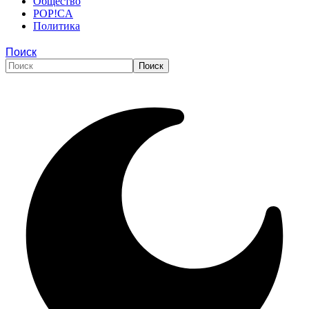
Общество
POP!CA
Политика
Поиск