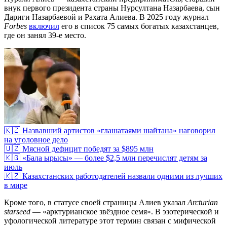
внук первого президента страны Нурсултана Назарбаева, сын
Дариги Назарбаевой и Рахата Алиева. В 2025 году журнал
Forbes
включил
его в список 75 самых богатых казахстанцев,
где он занял 39-е место.
🇰🇿 Назвавший артистов «глашатаями шайтана» наговорил
на уголовное дело
🇺🇿 Мясной дефицит победят за $895 млн
🇰🇬 «Бала ырысы» — более $2,5 млн перечислят детям за
июль
🇰🇿 Казахстанских работодателей назвали одними из лучших
в мире
Кроме того, в статусе своей страницы Алиев указал
Arcturian
starseed
— «арктурианское звёздное семя». В эзотерической и
уфологической литературе этот термин связан с мифической