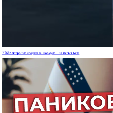
🇰🇬 Как прошла «водяная» Формула-1 на Иссык-Куле