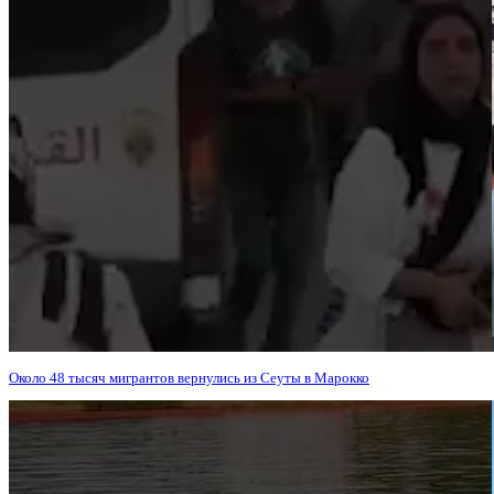
Около 48 тысяч мигрантов вернулись из Сеуты в Марокко