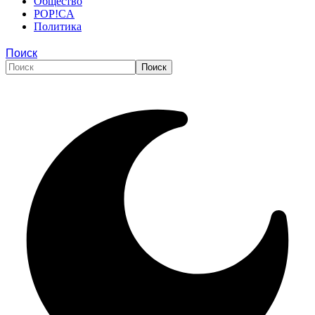
Общество
POP!CA
Политика
Поиск