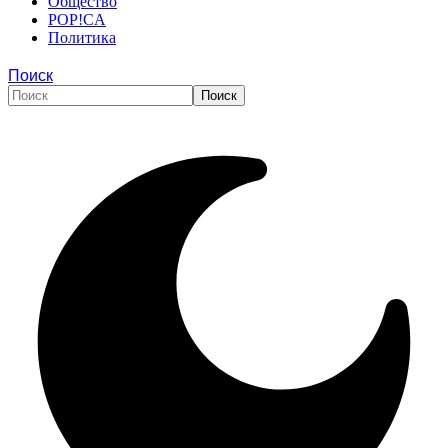
Общество
POP!CA
Политика
Поиск