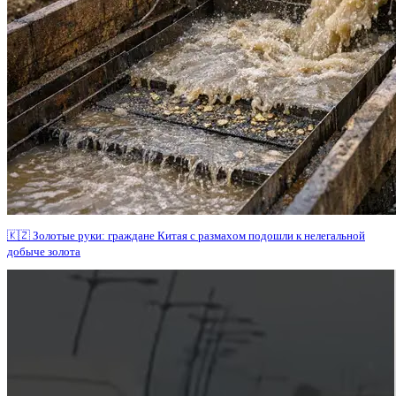
🇰🇿 Золотые руки: граждане Китая с размахом подошли к нелегальной
добыче золота