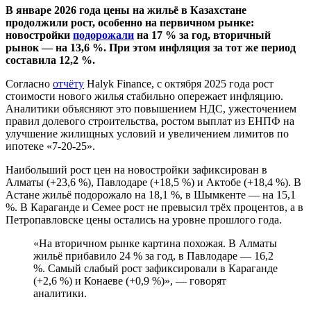
В январе 2026 года цены на жильё в Казахстане
продолжили рост, особенно на первичном рынке:
новостройки
подорожали
на 17 % за год, вторичный
рынок — на 13,6 %. При этом инфляция за тот же период
составила 12,2 %.
Согласно
отчёту
Halyk Finance, с октября 2025 года рост
стоимости нового жилья стабильно опережает инфляцию.
Аналитики объясняют это повышением НДС, ужесточением
правил долевого строительства, ростом выплат из ЕНПФ на
улучшение жилищных условий и увеличением лимитов по
ипотеке «7-20-25».
Наибольший рост цен на новостройки зафиксирован в
Алматы (+23,6 %), Павлодаре (+18,5 %) и Актобе (+18,4 %). В
Астане жильё подорожало на 18,1 %, в Шымкенте — на 15,1
%. В Караганде и Семее рост не превысил трёх процентов, а в
Петропавловске цены остались на уровне прошлого года.
«На вторичном рынке картина похожая. В Алматы
жильё прибавило 24 % за год, в Павлодаре — 16,2
%. Самый слабый рост зафиксировали в Караганде
(+2,6 %) и Конаеве (+0,9 %)», — говорят
аналитики.