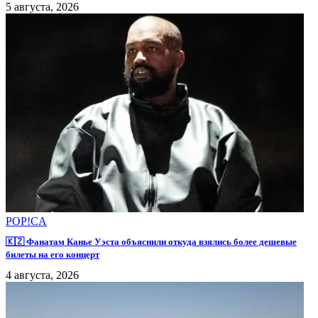
5 августа, 2026
POP!CA
🇰🇿 Фанатам Канье Уэста объяснили откуда взялись более дешевые
билеты на его концерт
4 августа, 2026