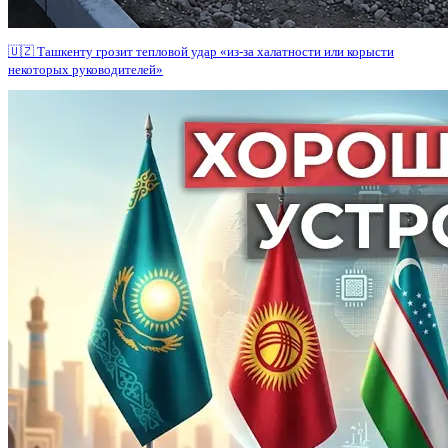
🇺🇿 Ташкенту грозит тепловой удар «из-за халатности или корысти
некоторых руководителей»