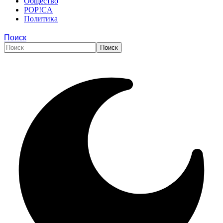
Общество
POP!CA
Политика
Поиск