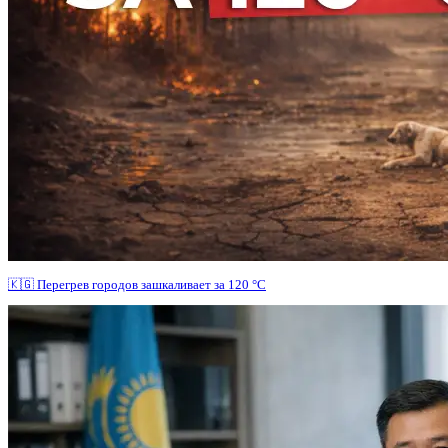
🇰🇬 Перегрев городов зашкаливает за 120 °C