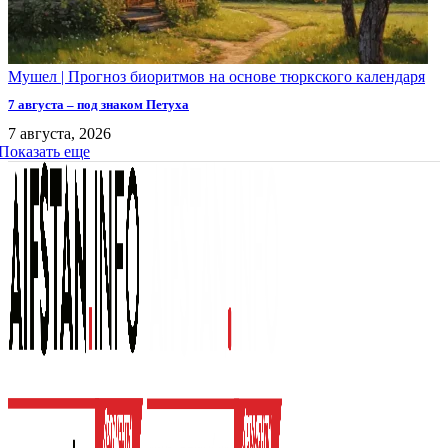
Мушел | Прогноз биоритмов на основе тюркского календаря
7 августа – под знаком Петуха
7 августа, 2026
Показать еще