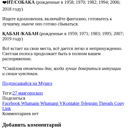
❤️
ИТ/СОБАКА
(рожденные в 1958; 1970; 1982; 1994; 2006;
2018 году)
Ищите вдохновения, включайте фантазию, готовьтесь к
лучшему, нынче оно готово сбываться.
ҚАБАН /КАБАН
(рожденные в 1959; 1971; 1983; 1995; 2007;
2019 году)
Всё встает на свои места, всё дается легко и непринужденно.
Светлая полоса продолжает быть в полном вашем
распоряжении.
*Смайлом отмечены дни, когда лучше довериться интуиции
и своим чувствам.
Подписывайся на Мушел
Теги:
27 мая
гороскоп
Поделиться
Facebook
Whatsapp
Whatsapp
VKontakte
Telegram
Threads
Copy
Link
Комментариев нет
Добавить комментарий