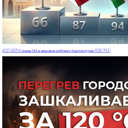
🇰🇿 🇺🇿 Страны ЦА в мировом рейтинге благополучия 🇰🇬 🇹🇯