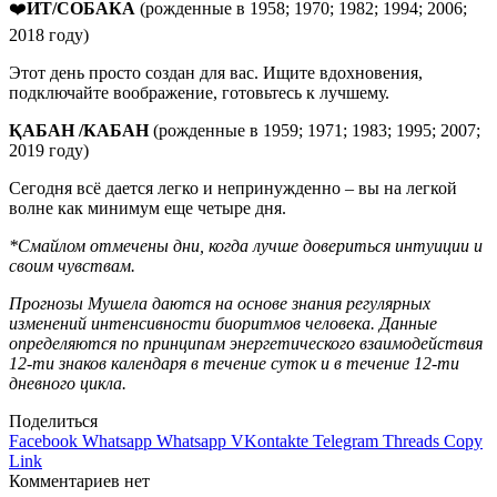
❤️
ИТ/СОБАКА
(рожденные в 1958; 1970; 1982; 1994; 2006;
2018 году)
Этот день просто создан для вас. Ищите вдохновения,
подключайте воображение, готовьтесь к лучшему.
ҚАБАН
/
КАБАН
(рожденные в 1959; 1971; 1983; 1995; 2007;
2019 году)
Сегодня всё дается легко и непринужденно – вы на легкой
волне как минимум еще четыре дня.
*Смайлом отмечены дни, когда лучше довериться интуиции и
своим чувствам.
Прогнозы Мушела даются на основе знания регулярных
изменений интенсивности биоритмов человека. Данные
определяются по принципам энергетического взаимодействия
12-ти знаков календаря в течение суток и в течение 12-ти
дневного цикла.
Поделиться
Facebook
Whatsapp
Whatsapp
VKontakte
Telegram
Threads
Copy
Link
Комментариев нет