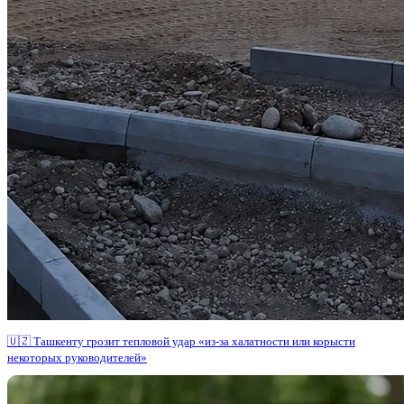
🇺🇿 Ташкенту грозит тепловой удар «из-за халатности или корысти
некоторых руководителей»