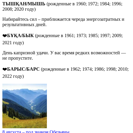
ТЫШ
Қ
АН
/МЫШЬ
(рожденные в 1960; 1972; 1984; 1996;
2008; 2020 году)
Набирайтесь сил – приближается череда энергозатратных и
результативных дней.
❤️
БҰҚА/БЫК
(рожденные в 1961; 1973; 1985; 1997; 2009;
2021 году)
День капризной удачи. У вас время редких возможностей —
не пропустите.
❤️
БАРЫС/БАРС
(рожденные в 1962; 1974; 1986; 1998; 2010;
2022 году)
8 августа – под знаком Обезьяны