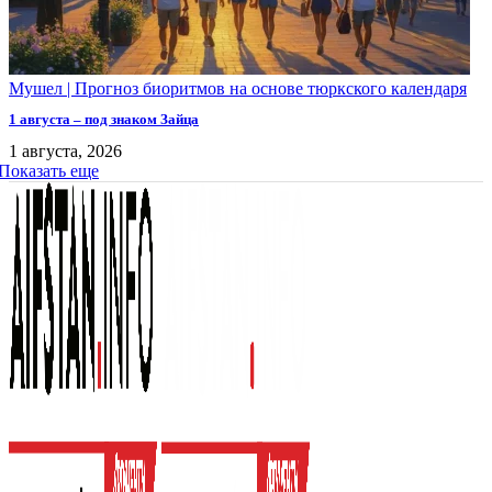
Мушел | Прогноз биоритмов на основе тюркского календаря
1 августа – под знаком Зайца
1 августа, 2026
Показать еще