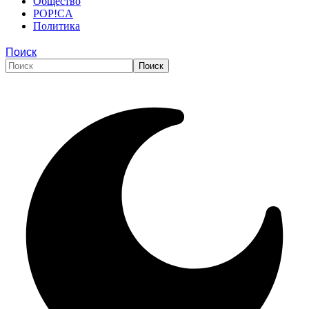
Общество
POP!CA
Политика
Поиск