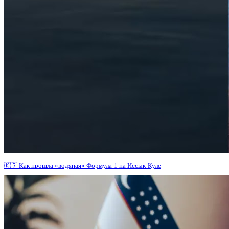
🇰🇬 Как прошла «водяная» Формула-1 на Иссык-Куле