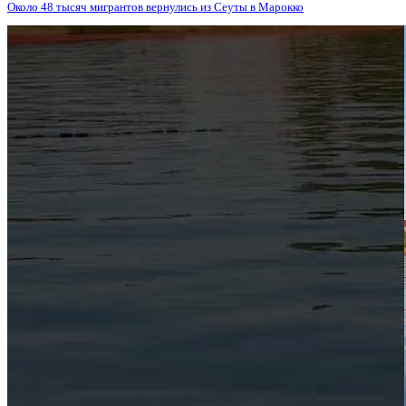
Около 48 тысяч мигрантов вернулись из Сеуты в Марокко