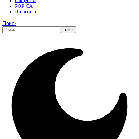
Общество
POP!CA
Политика
Поиск