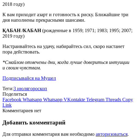
2018 году)
К вам приходит азарт и готовность к риску. Ближайшие три
дня наполнены прекрасными шансами.
ҚАБАН /КАБАН
(рожденные в 1959; 1971; 1983; 1995; 2007;
2019 году)
Настраивайтесь на удачу, набирайтесь сил, скоро настанет
пора действовать.
*Смайлом отмечены дни, когда лучше довериться интуиции
и своим чувствам.
Подписывайся на Мушел
Теги:
3 июля
гороскоп
Поделиться
Facebook
Whatsapp
Whatsapp
VKontakte
Telegram
Threads
Copy
Link
Комментариев нет
Добавить комментарий
Для отправки комментария вам необходимо
авторизоваться
.