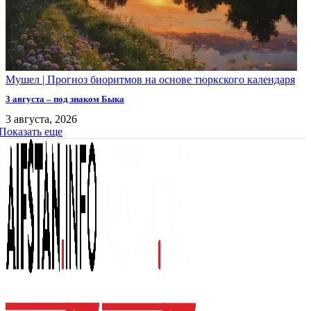
Мушел | Прогноз биоритмов на основе тюркского календаря
3 августа – под знаком Быка
3 августа, 2026
Показать еще