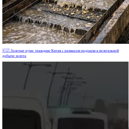
🇰🇿 Золотые руки: граждане Китая с размахом подошли к нелегальной
добыче золота