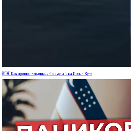
🇰🇬 Как прошла «водяная» Формула-1 на Иссык-Куле