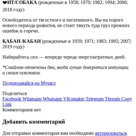
❤️
ИТ/СОБАКА
(рожденные в 1958; 1970; 1982; 1994; 2006;
2018 году)
Освободитесь от тягостного и негативного. Вы на пороге
нового периода развития, не стоит тянуть туда груз прежних
ошибок и горечи.
ҚАБАН
/
КАБАН
(рожденные в 1959; 1971; 1983; 1995; 2007;
2019 году)
Набирайтесь сил — впереди череда энергозатратных дней.
*Смайлом отмечены дни, когда лучше довериться интуиции
и своим чувствам.
Подписывайся на Мушел
Поделиться
Facebook
Whatsapp
Whatsapp
VKontakte
Telegram
Threads
Copy
Link
Комментариев нет
Добавить комментарий
Для отправки комментария вам необходимо
авторизоваться
.