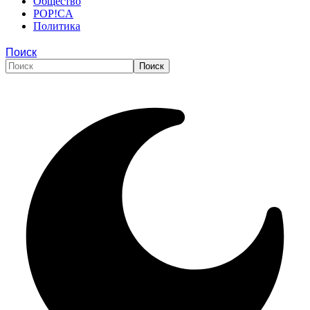
Общество
POP!CA
Политика
Поиск