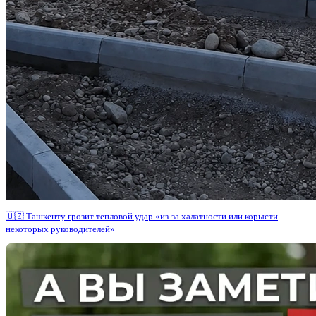
🇺🇿 Ташкенту грозит тепловой удар «из-за халатности или корысти
некоторых руководителей»