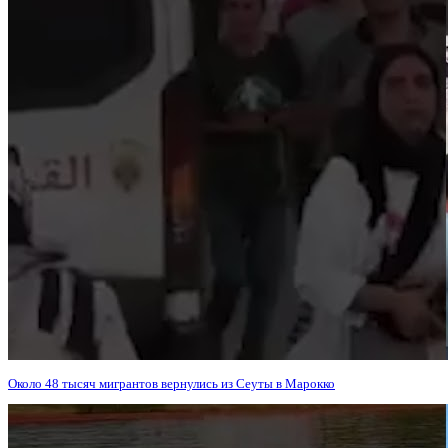
Около 48 тысяч мигрантов вернулись из Сеуты в Марокко