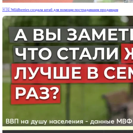
🇰🇬 Wildberries создала штаб для помощи пострадавшим продавцам