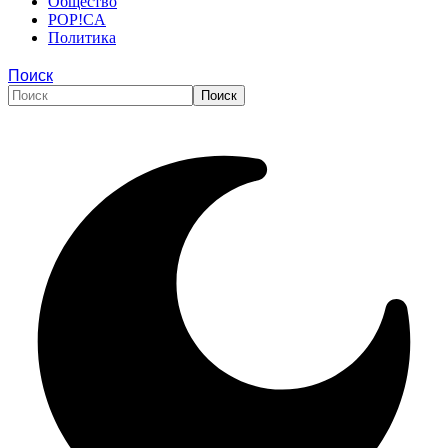
Общество
POP!CA
Политика
Поиск