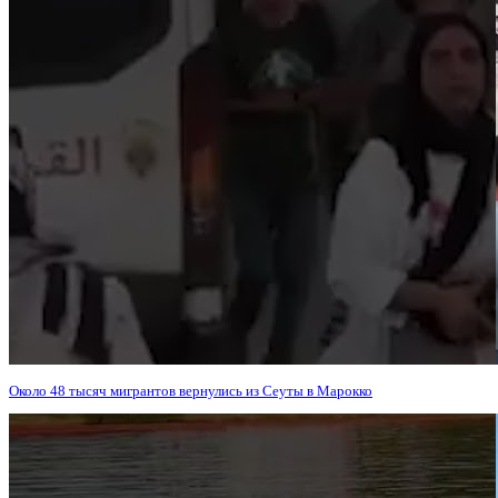
Около 48 тысяч мигрантов вернулись из Сеуты в Марокко