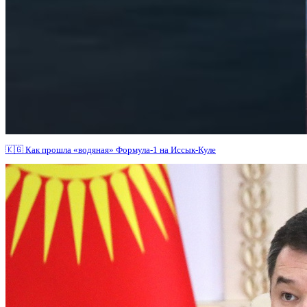
🇰🇬 Как прошла «водяная» Формула-1 на Иссык-Куле