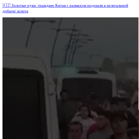
🇰🇿 Золотые руки: граждане Китая с размахом подошли к нелегальной
добыче золота