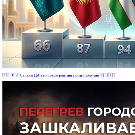
🇰🇿 🇺🇿 Страны ЦА в мировом рейтинге благополучия 🇰🇬 🇹🇯