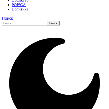
Общество
POP!CA
Политика
Поиск