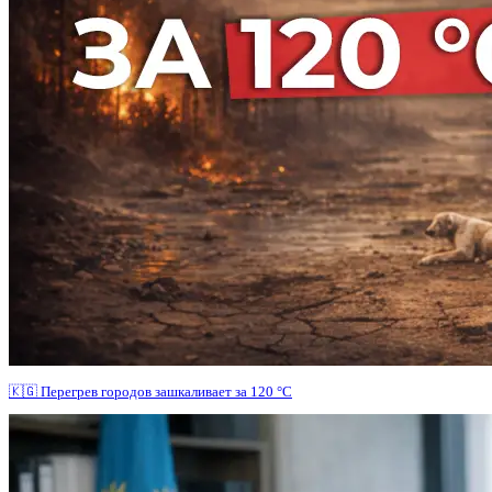
🇰🇬 Перегрев городов зашкаливает за 120 °C