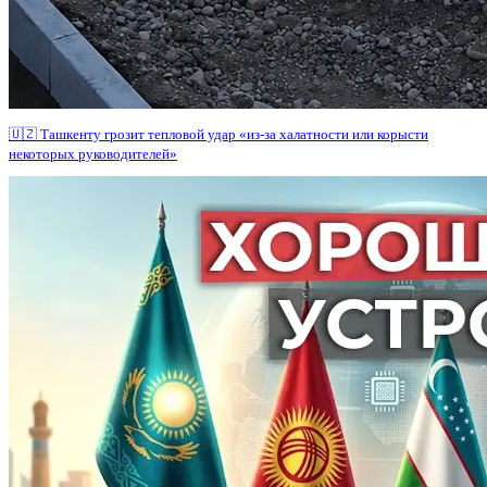
🇺🇿 Ташкенту грозит тепловой удар «из-за халатности или корысти
некоторых руководителей»