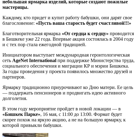
небольшая ярмарка изделий, которые создают пожилые
мастерицы.
Каждому, кто придет и купит работу бабушки, они дарят свое
благословение:
«Пусть ваша старость будет счастливой!!!»
Благотворительная ярмарка
«От сердца к сердцу»
проводится
в Бишкеке уже 22 года. Впервые акция состоялась в 2004 году
и с тех пор стала ежегодной традицией.
Инициатором выступает международная геронтологическая
сеть
AgeNet International
при поддержке Министерства труда,
социального обеспечения и миграции КР и мэрии Бишкека.
За годы проведения у проекта появилось множество друзей и
партнеров.
Ярмарку традиционно приурочивают ко Дню матери. Ее цель
— поддержать пенсионеров и продвигать идею активного
долголетия.
В этом году мероприятие пройдет в новой локации — в
«Бишкек Парке»
, 16 мая, с 11:00 до 13:00. Формат будет
скорее похож на яркую акцию, а не на большую ярмарку, к
которой привыкли бабушки.