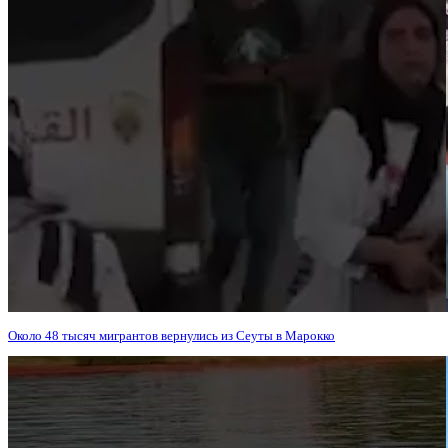
Около 48 тысяч мигрантов вернулись из Сеуты в Марокко