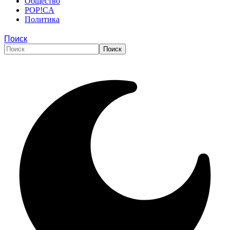
Общество
POP!CA
Политика
Поиск