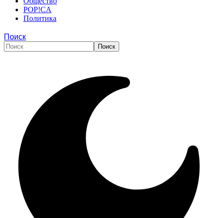
Общество
POP!CA
Политика
Поиск