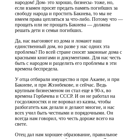
народом! Дом- это хорошо, бизнесы- тоже, но,
если взамен просят предать память погибших за
свободу народа и простить Бакиева, то мы не
имеем права цепляться за что-либо. Потому что —
прощать или не прощать Бакиева — должны
решать дети и семьи погибших.
Да, нас выгоняют из дома и ломают наш
единственный дом, но разве у нас одних эта
проблема? По всей стране сносят законные дома с
красными книгами и документами. Для нас честь
быть с народом и разделить его проблемы в эти
времена беспредела.
У отца отбирали имущество и при Акаеве, и при
Бакиеве, и при Жээнбекове, и сейчас. Ведь
крупным бизнесменом он стал еще в 90-х, во
времена Горбачева и СССР. И он не работал на
госдолжностях и не воровал из казны, чтобы
разбогатеть как делали и делают многие, и нас
всех учил быть честными и порядочными. Он
всегда нам говорил, что честь дороже всего на
свете.
Отец дал нам хорошее образование, правильное