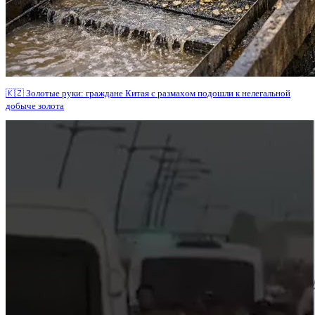
🇰🇿 Золотые руки: граждане Китая с размахом подошли к нелегальной
добыче золота