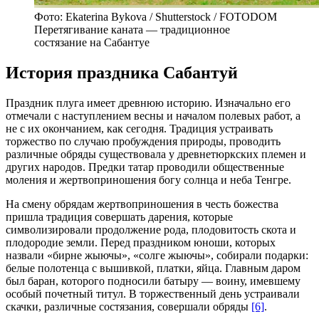
Фото: Ekaterina Bykova / Shutterstock / FOTODOM
Перетягивание каната — традиционное
состязание на Сабантуе
История праздника Сабантуй
Праздник плуга имеет древнюю историю. Изначально его
отмечали с наступлением весны и началом полевых работ, а
не с их окончанием, как сегодня. Традиция устраивать
торжество по случаю пробуждения природы, проводить
различные обряды существовала у древнетюркских племен и
других народов. Предки татар проводили общественные
моления и жертвоприношения богу солнца и неба Тенгре.
На смену обрядам жертвоприношения в честь божества
пришла традиция совершать дарения, которые
символизировали продолжение рода, плодовитость скота и
плодородие земли. Перед праздником юноши, которых
назвали «бирне жыючы», «солге жыючы», собирали подарки:
белые полотенца с вышивкой, платки, яйца. Главным даром
был баран, которого подносили батыру — воину, имевшему
особый почетный титул. В торжественный день устраивали
скачки, различные состязания, совершали обряды
[6]
.