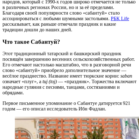
народов, который с 1990-х годов широко отмечается не только
в различных регионах России, но и за её пределами.
Благодаря своей популярности слово «сабантуй» стало
ассоциироваться с любыми шумными застольями.
РБК Life
рассказывает, как раньше отмечали праздник и какие
традиции дошли до наших дней.
Что такое Сабантуй?
Этот традиционный татарский и башкирский праздник
посвящён завершению весенних сельскохозяйственных работ.
Его отмечают настолько масштабно, что в разговорной речи
слово «сабантуй» приобрело дополнительное значение —
весёлое празднество. Название имеет тюркские корни:
saban
означает «плуг», а
tuj (toj)
— «праздник». Торжества включают
народные гуляния с песнями, танцами, состязаниями и
обрядами.
Первое письменное упоминание о Сабантуе датируется 921
годом — его описал исследователь Ибн Фадлан.