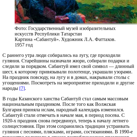
Фото: Государственный музей изобразительных
искусств Республики Татарстан
Картина «Сабантуй». Художник Л.А. Фаттахов.
1957 год
С раннего утра люди собирались на лугу, где проходили
гуляния. Старейшины назначали жюри, собирали подарки и
следили за порядком. Сабантуй имел свой символ — длинный
шест, к которому привязывали полотенце, украшали узорами.
На праздник повсюду, на лугу и в домах, накрывали столы с
угощениями. Посмотреть на мероприятие приходили и другие
народы
[7]
.
В годы Казанского ханства Сабантуй стал самым массовым
национальным праздником. После того как Волжская
Булгария приняла ислам, народный календарь изменился.
Сабантуй стали отмечать в начале мая, в период посева. С
1920-х праздник снова передвинул, теперь к началу летнего
солнцестояния. При этом сохранились традиции устраивать
гуляния с песнями, плясками, играми, состязаниями. В 1990-е