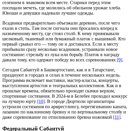
селением в знакомом всем месте. Старики перед этим
посещали мечеть, где молились об обильном урожае хлеба.
Юноши и девушки надевали лучшие одежды.
Всадники предварительно объезжали деревню, после чего
ехали в степь. Там после сигнала они бросались вперед к
назначенному месту, где стоял столб. К нему привязывали
шелковый, тканевый или бумажный платок с вышивкой. Кто
первый срывал его — тому он и доставался. Если к месту
прибывали сразу несколько всадников, устраивали новое
состязание: стрельбу из лука или борьбу. Платок в награду
давали тому, кто одержит победу во всех соревнованиях
[9]
.
Сегодня Сабантуй в Башкортостане, как и в Татарстане,
празднуют в городах и селах в течение нескольких недель.
Программа включает выставки, мастер-классы, концерты,
выступления артистов и театральных коллективов. Как и в
прошлые времена, обязательно проходят скачки верхом,
спортивные состязания. В 2024-м в Белебее проходил конкурс
на лучшую юрту
[10]
. В городе Дюртюли организаторы
устроили состязания по армрестлингу, перетягиванию каната,
лазанию по наклонному бревну и по вертикальному столбу и
даже соревнование по отпиливанию бревна ножовкой
[11]
.
Федеральный Сабантуй