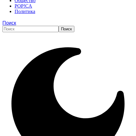
Общество
POP!CA
Политика
Поиск