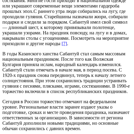
состязания. Многие гости приходят в национальной одежде
или украшают современные вещи элементами гардероба
прошлых эпох.С раннего утра люди собирались на лугу, где
проходили гуляния. Старейшины назначали жюри, собирали
подарки и следили за порядком. Сабантуй имел свой символ
— длинный шест, к которому привязывали полотенце,
украшали узорами. На праздник повсюду, на лугу и в домах,
накрывали столы с угощениями. Посмотреть на мероприятие
приходили и другие народы
[7]
.
В годы Казанского ханства Сабантуй стал самым массовым
национальным праздником. После того как Волжская
Булгария приняла ислам, народный календарь изменился.
Сабантуй стали отмечать в начале мая, в период посева. С
1920-х праздник снова передвинул, теперь к началу летнего
солнцестояния. При этом сохранились традиции устраивать
гуляния с песнями, плясками, играми, состязаниями. В 1990-е
торжество включили в список республиканских праздников.
Сегодня в России торжество отмечают на федеральном
уровне. Региональные власти заранее издают указы о
подготовке, сроках и месте проведения праздника, назначают
ответственных за организацию. В зависимости от региона
Сабантуй дополнили новыми традициями, но основные
обычаи сохранились с давних времен.