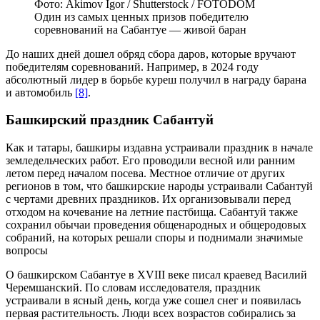
Фото: Akimov Igor / Shutterstock / FOTODOM
Один из самых ценных призов победителю
соревнований на Сабантуе — живой баран
До наших дней дошел обряд сбора даров, которые вручают
победителям соревнований. Например, в 2024 году
абсолютный лидер в борьбе куреш получил в награду барана
и автомобиль
[8]
.
Башкирский праздник Сабантуй
Как и татары, башкиры издавна устраивали праздник в начале
земледельческих работ. Его проводили весной или ранним
летом перед началом посева. Местное отличие от других
регионов в том, что башкирские народы устраивали Сабантуй
с чертами древних праздников. Их организовывали перед
отходом на кочевание на летние пастбища. Сабантуй также
сохранил обычаи проведения общенародных и общеродовых
собраний, на которых решали споры и поднимали значимые
вопросы
О башкирском Сабантуе в XVIII веке писал краевед Василий
Черемшанский. По словам исследователя, праздник
устраивали в ясный день, когда уже сошел снег и появилась
первая растительность. Люди всех возрастов собирались за