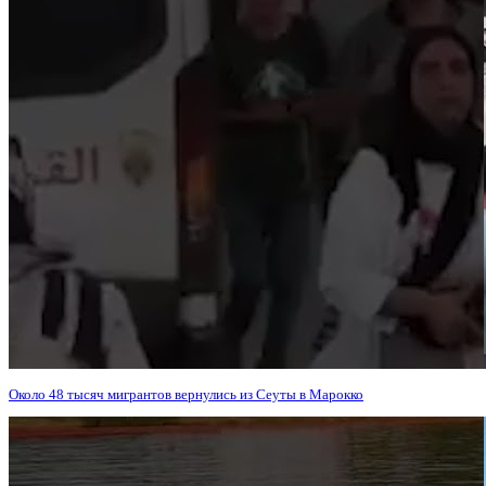
Около 48 тысяч мигрантов вернулись из Сеуты в Марокко