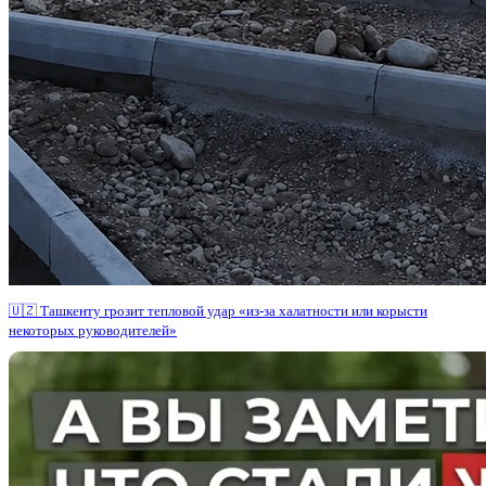
🇺🇿 Ташкенту грозит тепловой удар «из-за халатности или корысти
некоторых руководителей»