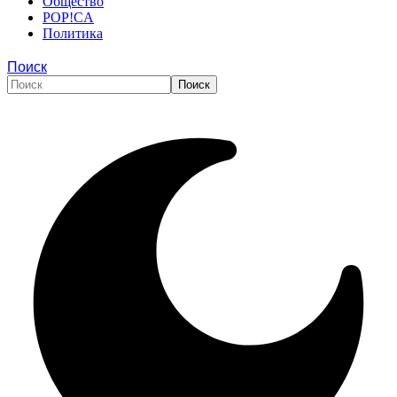
Общество
POP!CA
Политика
Поиск