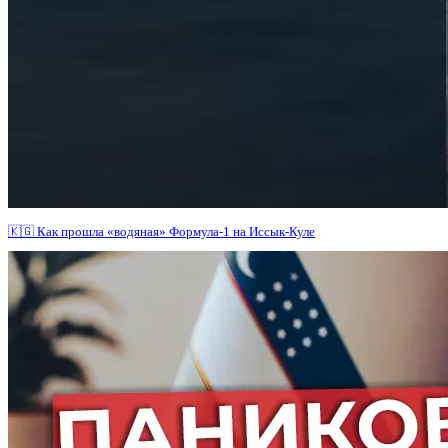
🇰🇬 Как прошла «водяная» Формула-1 на Иссык-Куле