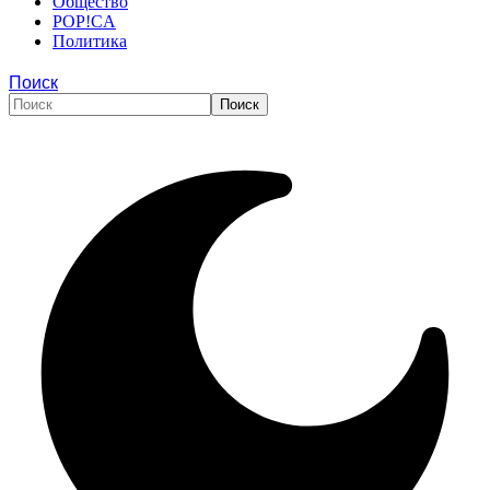
Общество
POP!CA
Политика
Поиск