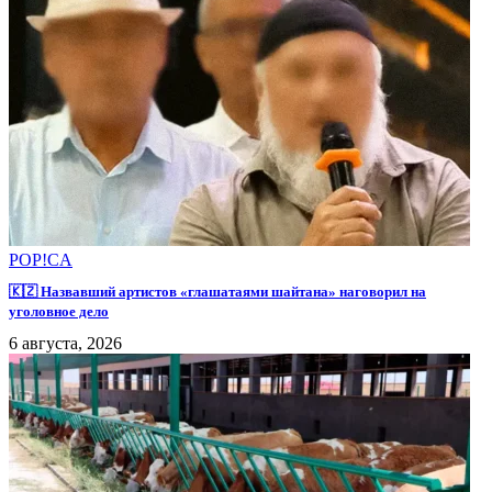
POP!CA
🇰🇿 Назвавший артистов «глашатаями шайтана» наговорил на
уголовное дело
6 августа, 2026