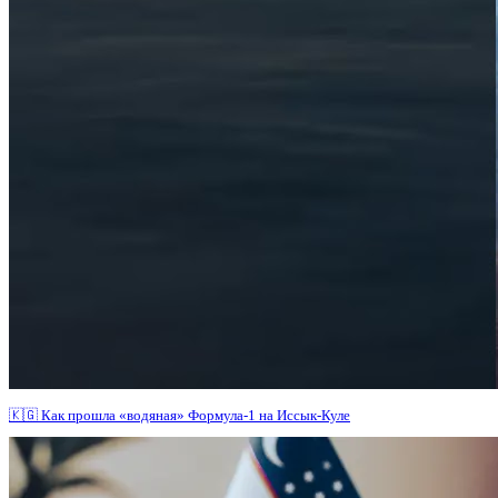
🇰🇬 Как прошла «водяная» Формула-1 на Иссык-Куле