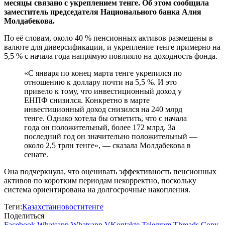
месяцы связано с укреплением тенге. Об этом сообщила
заместитель председателя Национального банка Алия
Молдабекова.
По её словам, около 40 % пенсионных активов размещены в
валюте для диверсификации, и укрепление тенге примерно на
5,5 % с начала года напрямую повлияло на доходность фонда.
«С января по конец марта тенге укрепился по
отношению к доллару почти на 5,5 %. И это
привело к тому, что инвестиционный доход у
ЕНПФ снизился. Конкретно в марте
инвестиционный доход снизился на 240 млрд
тенге. Однако хотела бы отметить, что с начала
года он положительный, более 172 млрд. За
последний год он значительно положительный —
около 2,5 трлн тенге», — сказала Молдабекова в
сенате.
Она подчеркнула, что оценивать эффективность пенсионных
активов по коротким периодам некорректно, поскольку
система ориентирована на долгосрочные накопления.
Теги:
Казахстан
новости
тенге
Поделиться
Facebook
Whatsapp
Whatsapp
VKontakte
Telegram
Threads
Copy