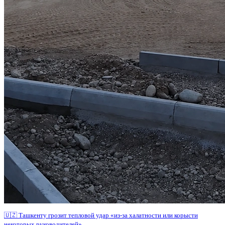
🇺🇿 Ташкенту грозит тепловой удар «из-за халатности или корысти
некоторых руководителей»