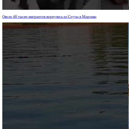
Около 48 тысяч мигрантов вернулись из Сеуты в Марокко