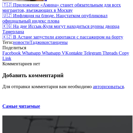
🇹🇯 Приложение «Амина» станет обязательным для всех
мигрантов, въезжающих в Москву
🇺🇿 Инфляция на блюде. Нацстатком опубликовал
официальный индекс плова
🇰🇬 На дне Иссык-Куля могут находиться руины дворца
Тамерлана
🇰🇿 В Астане запустили аэротакси с пассажиром на борту
Теги:
новости
Таджикистан
цены
Поделиться
Facebook
Whatsapp
Whatsapp
VKontakte
Telegram
Threads
Copy
Link
Комментариев нет
Добавить комментарий
Для отправки комментария вам необходимо
авторизоваться
.
Самые читаемые