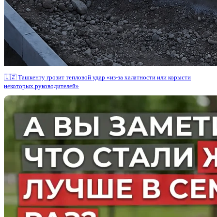
🇺🇿 Ташкенту грозит тепловой удар «из-за халатности или корысти
некоторых руководителей»