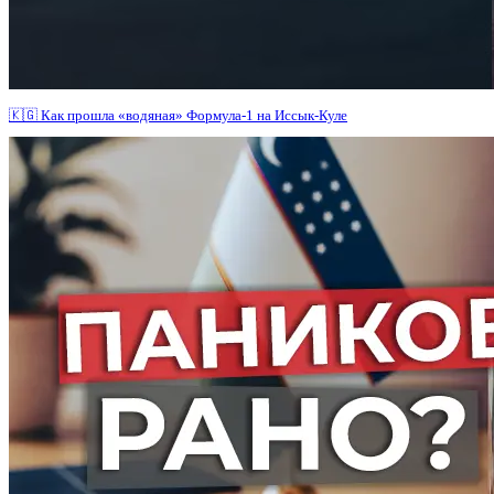
🇰🇬 Как прошла «водяная» Формула-1 на Иссык-Куле