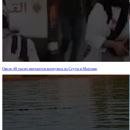
Около 48 тысяч мигрантов вернулись из Сеуты в Марокко