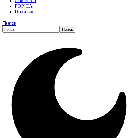
Общество
POP!CA
Политика
Поиск