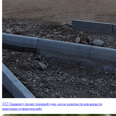
🇺🇿 Ташкенту грозит тепловой удар «из-за халатности или корысти
некоторых руководителей»