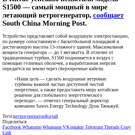
S1500 — самый мощный в мире
летающий ветрогенератор,
сообщает
South China Morning Post.
Устройство представляет собой воздушную электростанцию,
по размеру сопоставимую с баскетбольной площадкой и
достигающую высоты 13-этажного здания. Максимальная
мощность генератора — до 1 мегаватта. В отличие от
традиционных турбин, S1500 поднимается в воздух с
помощью гелиевых оболочек, а выработанная энергия
передаётся на землю через сверхпрочные кабели.
«Наша цель — сделать воздушные ветровые
турбины важной частью доступной чистой
энергетики, а также предоставить миру китайское
решение для глобального энергетического
перехода», — отметил генеральный директор
компании Sawes Energy Technology Дунь Тяньжуй.
Теги:
ветрогенератор
Китай
Поделиться
Facebook
Whatsapp
Whatsapp
VKontakte
Telegram
Threads
Copy
Link