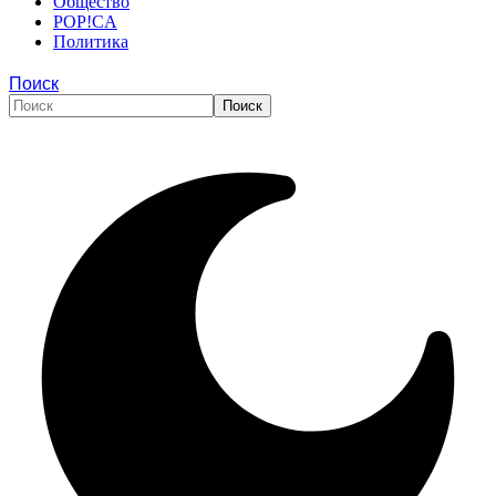
Общество
POP!CA
Политика
Поиск