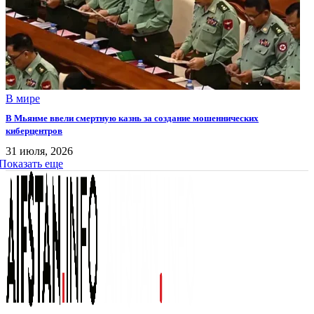
В мире
В Мьянме ввели смертную казнь за создание мошеннических
киберцентров
31 июля, 2026
Показать еще