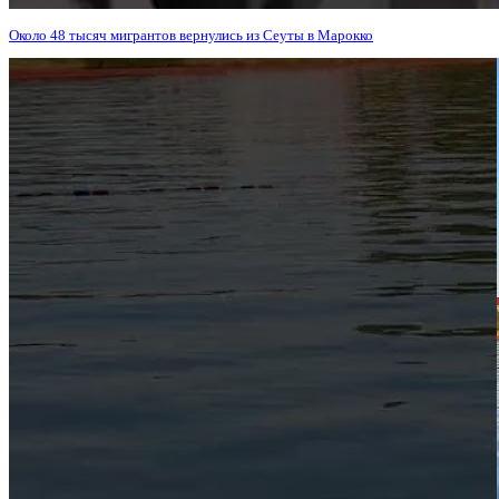
Около 48 тысяч мигрантов вернулись из Сеуты в Марокко