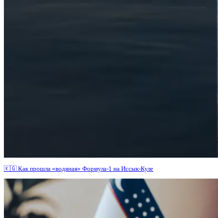
🇰🇬 Как прошла «водяная» Формула-1 на Иссык-Куле