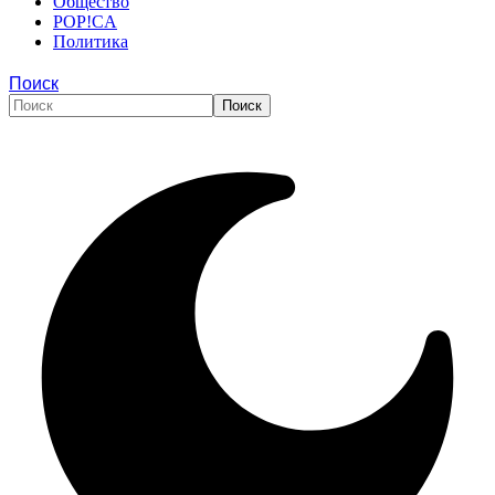
Общество
POP!CA
Политика
Поиск