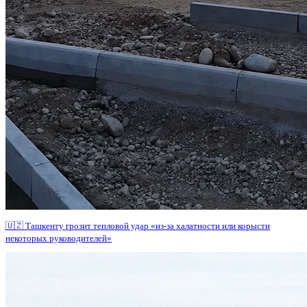
🇺🇿 Ташкенту грозит тепловой удар «из-за халатности или корысти
некоторых руководителей»