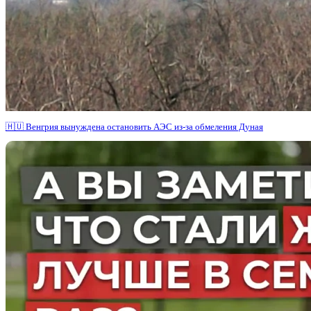
🇭🇺 Венгрия вынуждена остановить АЭС из-за обмеления Дуная