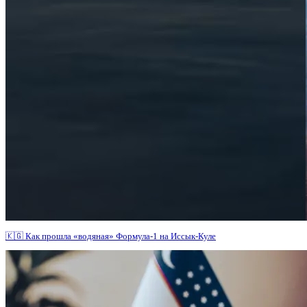
🇰🇬 Как прошла «водяная» Формула-1 на Иссык-Куле