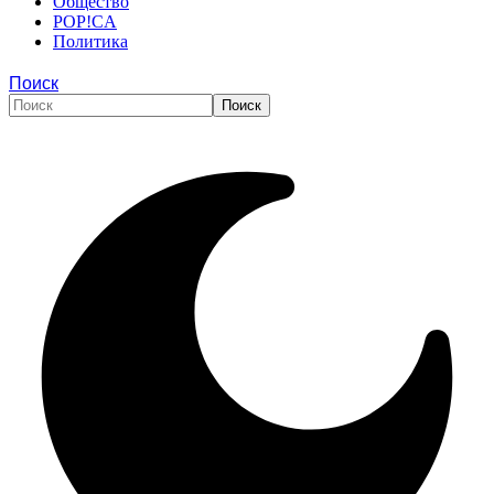
Общество
POP!CA
Политика
Поиск