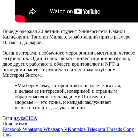
Победу одержал 20-летний студент Университета Южной
Калифорнии Тристан Милкер, заработавший приз в размере
10 тысяч долларов.
Организаторами необычного мероприятия выступили четверо
энтузиастов. Один из них связан с инвестиционной сферой,
двое других работают в области криптовалют и NFT, а
последний ранее сотрудничал с известным ютубером
Мистером Бистом.
«Мы берем тему, которой никто не хочет касаться,
и делаем ее интересной, измеримой и странным
образом меняем эту парадигму. Потому что
здоровье — это гонка, и каждый заслуживает
шанса на старте», — указали они.
Теги:
наука
США
Поделиться
Facebook
Whatsapp
Whatsapp
VKontakte
Telegram
Threads
Copy
Link