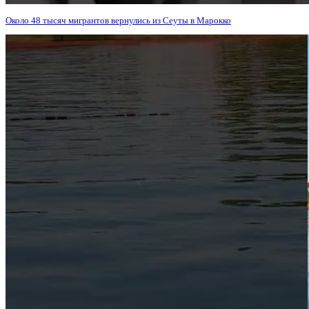
Около 48 тысяч мигрантов вернулись из Сеуты в Марокко