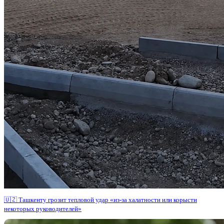
🇺🇿 Ташкенту грозит тепловой удар «из-за халатности или корысти
некоторых руководителей»