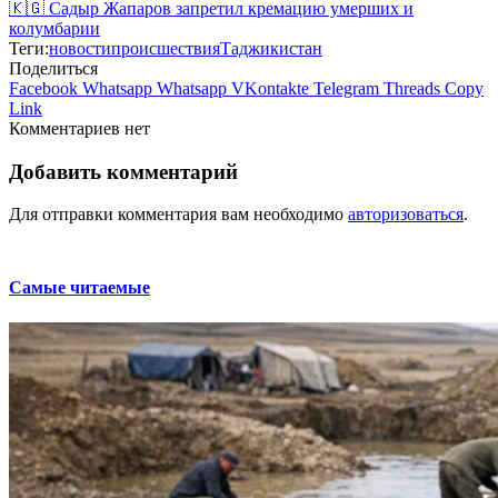
🇰🇬 Садыр Жапаров запретил кремацию умерших и
колумбарии
Теги:
новости
происшествия
Таджикистан
Поделиться
Facebook
Whatsapp
Whatsapp
VKontakte
Telegram
Threads
Copy
Link
Комментариев нет
Добавить комментарий
Для отправки комментария вам необходимо
авторизоваться
.
Самые читаемые