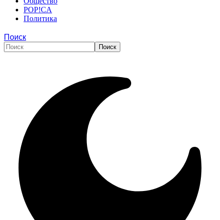
Общество
POP!CA
Политика
Поиск