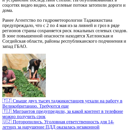
соцсетях видео видно, как селевые потоки затопили дороги и
дома.
Ранее Агентство по гидрометеорологии Таджикистана
предупреждало, что с 2 по 4 мая из‑за ливней и гроз в ряде
регионов страны сохраняется риск локальных селевых сходов.
В зоне повышенной опасности находятся Хатлонская и
Согдийская области, районы республиканского подчинения и
запад ГБАО.
🇹🇯 Свыше двух тысяч таджикистанцев уехали на работу в
Великобританию. Требуются еще
🇹🇯 Мигрантов предупредили, за какой контент в телефоне
можно получить срок
🇺🇿 Поторопились. Уголовная ответственность для 14-
летних за нарушение ПДД оказалась незаконной