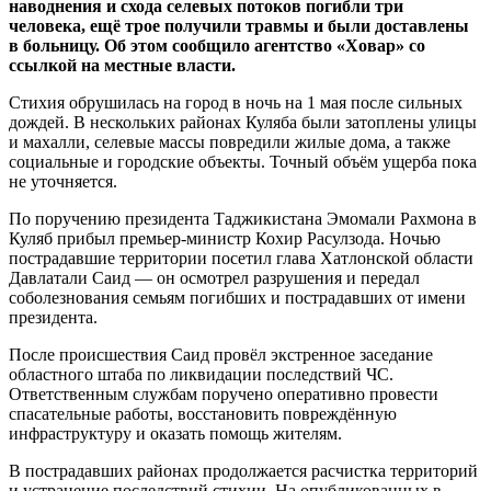
наводнения и схода селевых потоков погибли три
человека, ещё трое получили травмы и были доставлены
в больницу. Об этом сообщило агентство «Ховар» со
ссылкой на местные власти.
Стихия обрушилась на город в ночь на 1 мая после сильных
дождей. В нескольких районах Куляба были затоплены улицы
и махалли, селевые массы повредили жилые дома, а также
социальные и городские объекты. Точный объём ущерба пока
не уточняется.
По поручению президента Таджикистана Эмомали Рахмона в
Куляб прибыл премьер-министр Кохир Расулзода. Ночью
пострадавшие территории посетил глава Хатлонской области
Давлатали Саид — он осмотрел разрушения и передал
соболезнования семьям погибших и пострадавших от имени
президента.
После происшествия Саид провёл экстренное заседание
областного штаба по ликвидации последствий ЧС.
Ответственным службам поручено оперативно провести
спасательные работы, восстановить повреждённую
инфраструктуру и оказать помощь жителям.
В пострадавших районах продолжается расчистка территорий
и устранение последствий стихии. На опубликованных в