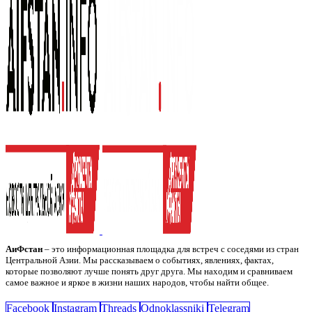
АиФстан
– это информационная площадка для встреч с соседями из стран
Центральной Азии. Мы рассказываем о событиях, явлениях, фактах,
которые позволяют лучше понять друг друга. Мы находим и сравниваем
самое важное и яркое в жизни наших народов, чтобы найти общее.
Facebook
Instagram
Threads
Odnoklassniki
Telegram