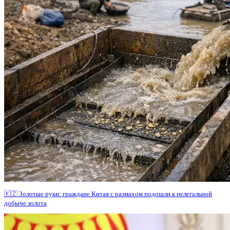
🇰🇿 Золотые руки: граждане Китая с размахом подошли к нелегальной
добыче золота