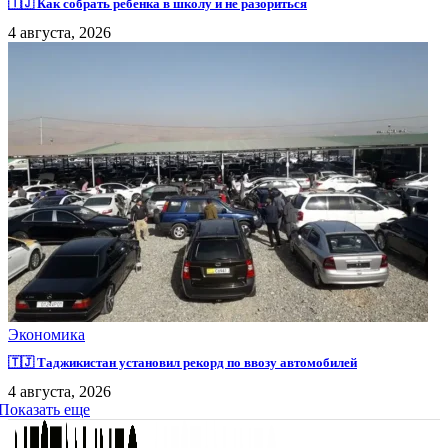
🇹🇯 Как собрать ребенка в школу и не разориться
4 августа, 2026
Экономика
🇹🇯 Таджикистан установил рекорд по ввозу автомобилей
4 августа, 2026
Показать еще