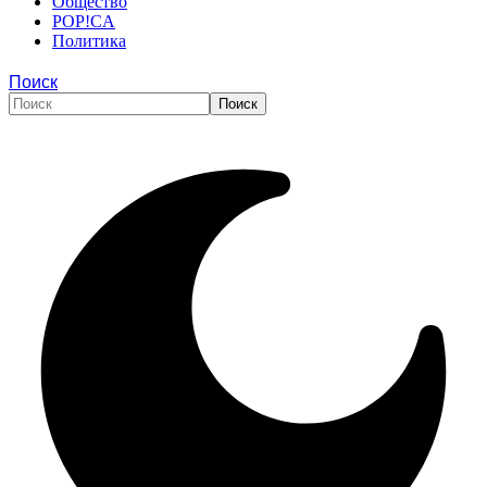
Общество
POP!CA
Политика
Поиск