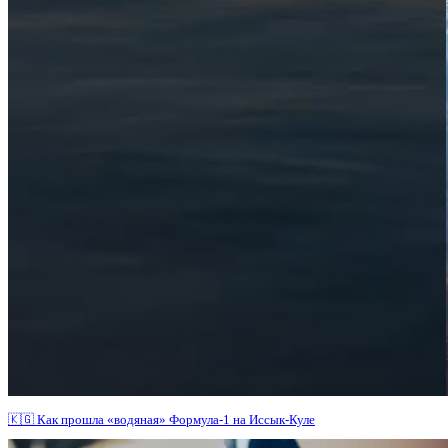
🇰🇬 Как прошла «водяная» Формула-1 на Иссык-Куле