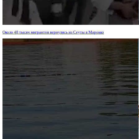
Около 48 тысяч мигрантов вернулись из Сеуты в Марокко