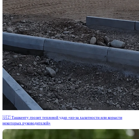
🇺🇿 Ташкенту грозит тепловой удар «из-за халатности или корысти
некоторых руководителей»