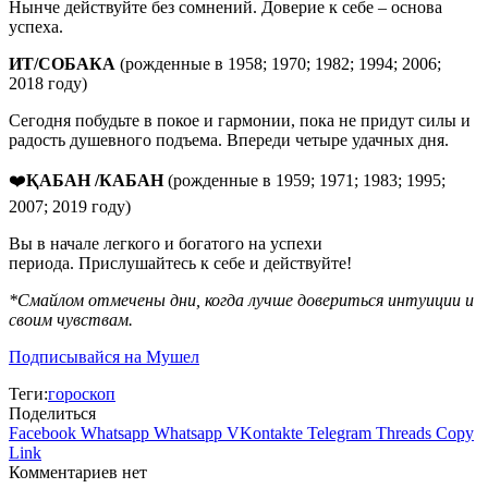
Нынче действуйте без сомнений. Доверие к себе – основа
успеха.
ИТ/СОБАКА
(рожденные в 1958; 1970; 1982; 1994; 2006;
2018 году)
Сегодня побудьте в покое и гармонии, пока не придут силы и
радость душевного подъема. Впереди четыре удачных дня.
❤️
ҚАБАН /КАБАН
(рожденные в 1959; 1971; 1983; 1995;
2007; 2019 году)
Вы в начале легкого и богатого на успехи
периода. Прислушайтесь к себе и действуйте!
*Смайлом отмечены дни, когда лучше довериться интуиции и
своим чувствам.
Подписывайся на Мушел
Теги:
гороскоп
Поделиться
Facebook
Whatsapp
Whatsapp
VKontakte
Telegram
Threads
Copy
Link
Комментариев нет