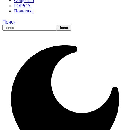
Общество
POP!CA
Политика
Поиск