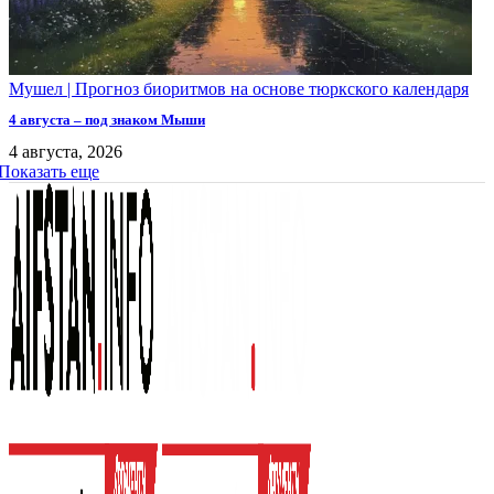
Мушел | Прогноз биоритмов на основе тюркского календаря
4 августа – под знаком Мыши
4 августа, 2026
Показать еще