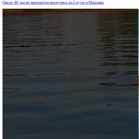
Около 48 тысяч мигрантов вернулись из Сеуты в Марокко