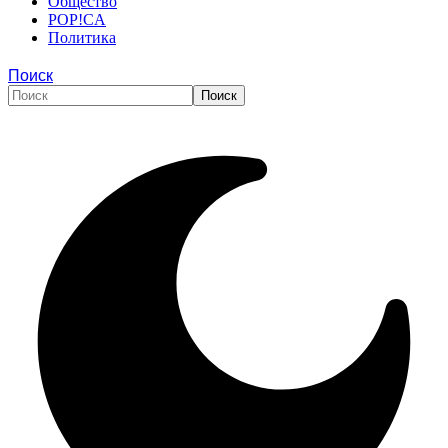
Общество
POP!CA
Политика
Поиск