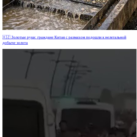
🇰🇿 Золотые руки: граждане Китая с размахом подошли к нелегальной
добыче золота