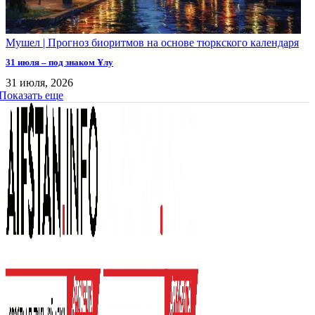
Мушел | Прогноз биоритмов на основе тюркского календаря
31 июля – под знаком Ұлу
31 июля, 2026
Показать еще