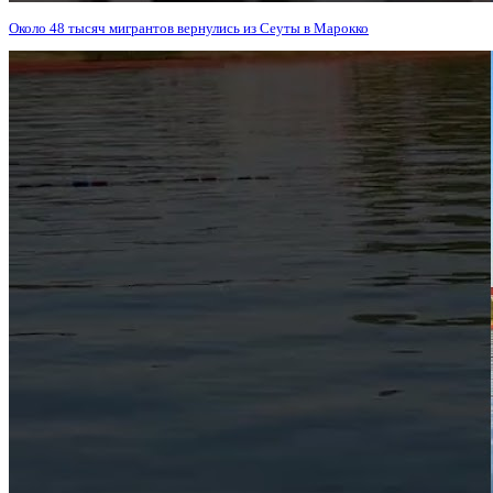
Около 48 тысяч мигрантов вернулись из Сеуты в Марокко