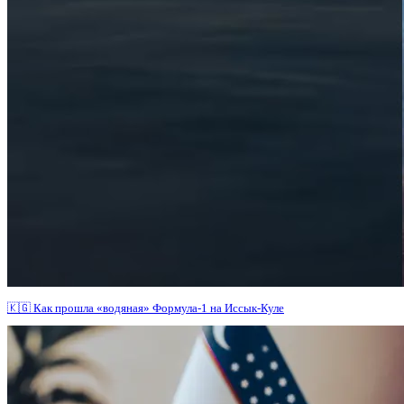
🇰🇬 Как прошла «водяная» Формула-1 на Иссык-Куле