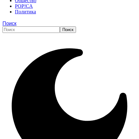
Общество
POP!CA
Политика
Поиск