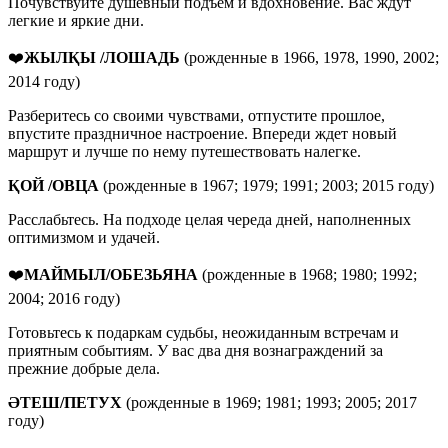
Почувствуйте душевный подъем и вдохновение. Вас ждут
легкие и яркие дни.
❤️
ЖЫЛҚЫ /ЛОШАДЬ
(рожденные в 1966, 1978, 1990, 2002;
2014 году)
Разберитесь со своими чувствами, отпустите прошлое,
впустите праздничное настроение. Впереди ждет новый
маршрут и лучше по нему путешествовать налегке.
ҚОЙ
/
ОВЦА
(рожденные в 1967; 1979; 1991; 2003; 2015 году)
Расслабьтесь. На подходе целая череда дней, наполненных
оптимизмом и удачей.
❤️
МАЙМЫЛ/ОБЕЗЬЯНА
(рожденные в 1968; 1980; 1992;
2004; 2016 году)
Готовьтесь к подаркам судьбы, неожиданным встречам и
приятным событиям. У вас два дня вознаграждений за
прежние добрые дела.
ӘТЕШ
/
ПЕТУХ
(рожденные в 1969; 1981; 1993; 2005; 2017
году)