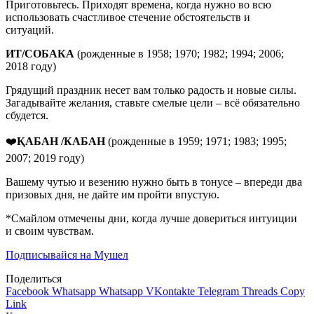
Приготовьтесь. Приходят времена, когда нужно во всю
использовать счастливое стечение обстоятельств и
ситуаций.
ИТ
/
СОБАКА
(рожденные в 1958; 1970; 1982; 1994; 2006;
2018 году)
Грядущий праздник несет вам только радость и новые силы.
Загадывайте желания, ставьте смелые цели – всё обязательно
сбудется.
❤️
ҚАБАН /КАБАН
(рожденные в 1959; 1971; 1983; 1995;
2007; 2019 году)
Вашему чутью и везению нужно быть в тонусе – впереди два
призовых дня, не дайте им пройти впустую.
*Смайлом отмечены дни, когда лучше довериться интуиции
и своим чувствам.
Подписывайся на Мушел
Поделиться
Facebook
Whatsapp
Whatsapp
VKontakte
Telegram
Threads
Copy
Link