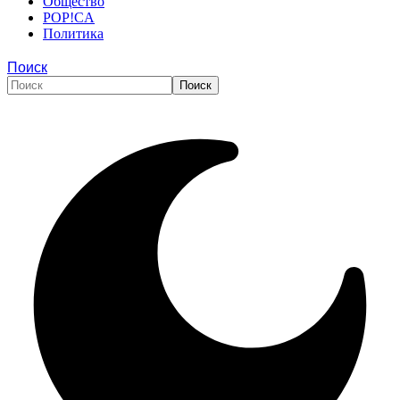
Общество
POP!CA
Политика
Поиск