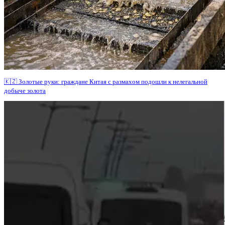
🇰🇿 Золотые руки: граждане Китая с размахом подошли к нелегальной
добыче золота