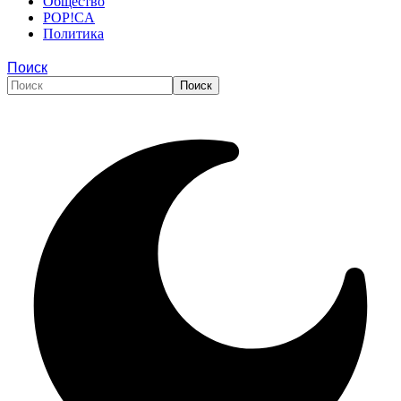
Общество
POP!CA
Политика
Поиск