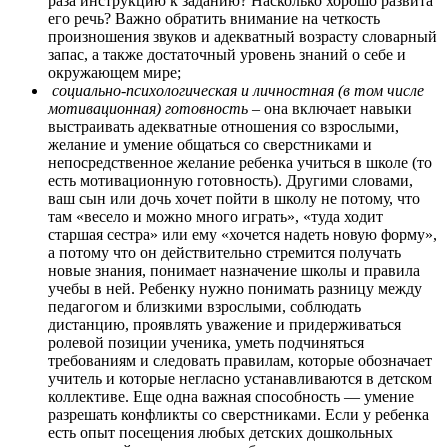
раза инструкцию к заданию? Насколько хорошо развита
его речь? Важно обратить внимание на четкость
произношения звуков и адекватный возрасту словарный
запас, а также достаточный уровень знаний о себе и
окружающем мире;
социально-психологическая и личностная (в том числе
мотивационная) готовность
– она включает навыки
выстраивать адекватные отношения со взрослыми,
желание и умение общаться со сверстниками и
непосредственное желание ребенка учиться в школе (то
есть мотивационную готовность). Другими словами,
ваш сын или дочь хочет пойти в школу не потому, что
там «весело и можно много играть», «туда ходит
старшая сестра» или ему «хочется надеть новую форму»,
а потому что он действительно стремится получать
новые знания, понимает назначение школы и правила
учебы в ней. Ребенку нужно понимать разницу между
педагогом и близкими взрослыми, соблюдать
дистанцию, проявлять уважение и придерживаться
ролевой позиции ученика, уметь подчиняться
требованиям и следовать правилам, которые обозначает
учитель и которые негласно устанавливаются в детском
коллективе. Еще одна важная способность — умение
разрешать конфликты со сверстниками. Если у ребенка
есть опыт посещения любых детских дошкольных