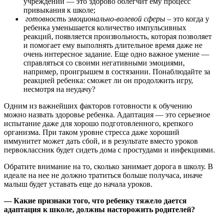
учреждений — это здорово облегчит ему процесс
привыкания к школе;
готовность эмоционально-волевой сферы
– это когда у
ребенка уменьшается количество импульсивных
реакций, появляется произвольность, которая позволяет
и помогает ему выполнять длительное время даже не
очень интересное задание. Еще одно важное умение —
справляться со своими негативными эмоциями,
например, проигрышем в состязании. Понаблюдайте за
реакцией ребенка: сможет ли он продолжить игру,
несмотря на неудачу?
Одним из важнейших факторов готовности к обучению
можно назвать здоровье ребенка. Адаптация — это серьезное
испытание даже для хорошо подготовленного, крепкого
организма. При таком уровне стресса даже хороший
иммунитет может дать сбой, и в результате вместо уроков
первоклассник будет сидеть дома с простудами и инфекциями.
Обратите внимание на то, сколько занимает дорога в школу. В
идеале на нее не должно тратиться больше получаса, иначе
малыш будет уставать еще до начала уроков.
— Какие признаки того, что ребенку тяжело дается
адаптация к школе, должны насторожить родителей?