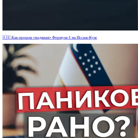
🇰🇬 Как прошла «водяная» Формула-1 на Иссык-Куле