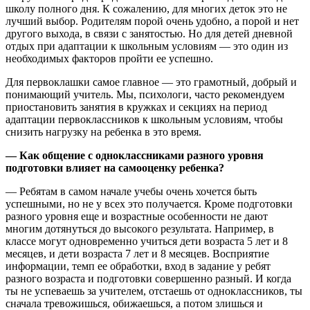
школу полного дня. К сожалению, для многих деток это не
лучший выбор. Родителям порой очень удобно, а порой и нет
другого выхода, в связи с занятостью. Но для детей дневной
отдых при адаптации к школьным условиям — это один из
необходимых факторов пройти ее успешно.
Для первоклашки самое главное — это грамотный, добрый и
понимающий учитель. Мы, психологи, часто рекомендуем
приостановить занятия в кружках и секциях на период
адаптации первоклассников к школьным условиям, чтобы
снизить нагрузку на ребенка в это время.
— Как общение с одноклассниками разного уровня
подготовки влияет на самооценку ребенка?
— Ребятам в самом начале учебы очень хочется быть
успешными, но не у всех это получается. Кроме подготовки
разного уровня еще и возрастные особенности не дают
многим дотянуться до высокого результата. Например, в
классе могут одновременно учиться дети возраста 5 лет и 8
месяцев, и дети возраста 7 лет и 8 месяцев. Восприятие
информации, темп ее обработки, вход в задание у ребят
разного возраста и подготовки совершенно разный. И когда
ты не успеваешь за учителем, отстаешь от одноклассников, ты
сначала тревожишься, обижаешься, а потом злишься и