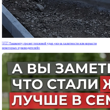
🇺🇿 Ташкенту грозит тепловой удар «из-за халатности или корысти
некоторых руководителей»