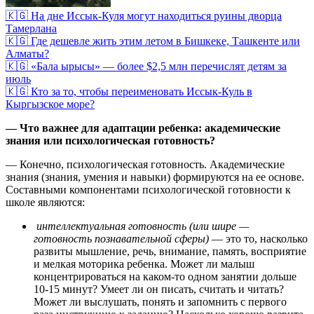
🇰🇬 На дне Иссык-Куля могут находиться руины дворца
Тамерлана
🇰🇬 Где дешевле жить этим летом в Бишкеке, Ташкенте или
Алматы?
🇰🇬 «Бала ырысы» — более $2,5 млн перечислят детям за
июль
🇰🇬 Кто за то, чтобы переименовать Иссык-Куль в
Кыргызское море?
— Что важнее для адаптации ребенка: академические
знания или психологическая готовность?
— Конечно, психологическая готовность. Академические
знания (знания, умения и навыки) формируются на ее основе.
Составными компонентами психологической готовности к
школе являются:
интеллектуальная готовность (или шире —
готовность познавательной сферы)
— это то, насколько
развиты мышление, речь, внимание, память, восприятие
и мелкая моторика ребенка. Может ли малыш
концентрироваться на каком-то одном занятии дольше
10-15 минут? Умеет ли он писать, считать и читать?
Может ли выслушать, понять и запомнить с первого