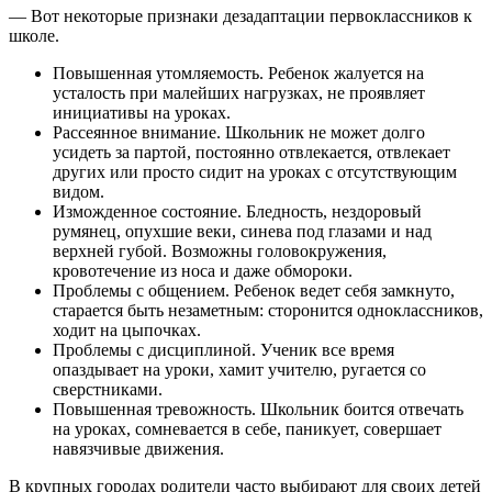
— Вот некоторые признаки дезадаптации первоклассников к
школе.
Повышенная утомляемость. Ребенок жалуется на
усталость при малейших нагрузках, не проявляет
инициативы на уроках.
Рассеянное внимание. Школьник не может долго
усидеть за партой, постоянно отвлекается, отвлекает
других или просто сидит на уроках с отсутствующим
видом.
Изможденное состояние. Бледность, нездоровый
румянец, опухшие веки, синева под глазами и над
верхней губой. Возможны головокружения,
кровотечение из носа и даже обмороки.
Проблемы с общением. Ребенок ведет себя замкнуто,
старается быть незаметным: сторонится одноклассников,
ходит на цыпочках.
Проблемы с дисциплиной. Ученик все время
опаздывает на уроки, хамит учителю, ругается со
сверстниками.
Повышенная тревожность. Школьник боится отвечать
на уроках, сомневается в себе, паникует, совершает
навязчивые движения.
В крупных городах родители часто выбирают для своих детей