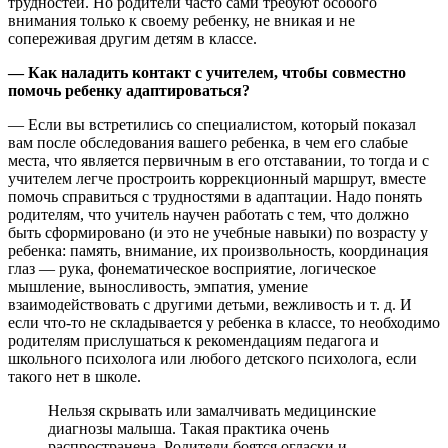
трудностей. Но родители часто сами требуют особого
внимания только к своему ребенку, не вникая и не
сопереживая другим детям в классе.
— Как наладить контакт с учителем, чтобы совместно
помочь ребенку адаптироваться?
— Если вы встретились со специалистом, который показал
вам после обследования вашего ребенка, в чем его слабые
места, что является первичным в его отставании, то тогда и с
учителем легче простроить коррекционный маршрут, вместе
помочь справиться с трудностями в адаптации. Надо понять
родителям, что учитель научен работать с тем, что должно
быть сформировано (и это не учебные навыки) по возрасту у
ребенка: память, внимание, их произвольность, координация
глаз — рука, фонематическое восприятие, логическое
мышление, выносливость, эмпатия, умение
взаимодействовать с другими детьми, вежливость и т. д. И
если что-то не складывается у ребенка в классе, то необходимо
родителям прислушаться к рекомендациям педагога и
школьного психолога или любого детского психолога, если
такого нет в школе.
Нельзя скрывать или замалчивать медицинские
диагнозы малыша. Такая практика очень
распространена. Родители боятся огласки и