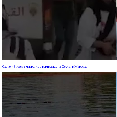
Около 48 тысяч мигрантов вернулись из Сеуты в Марокко