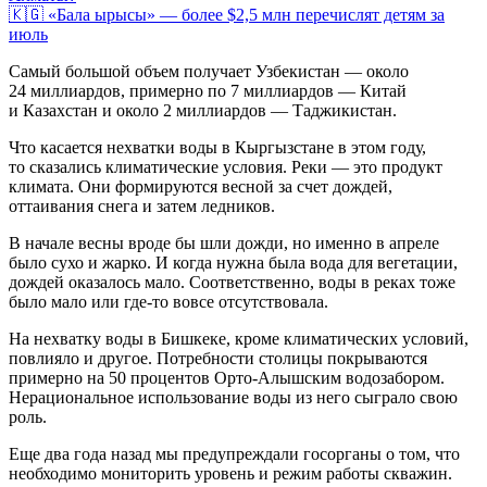
🇰🇬 «Бала ырысы» — более $2,5 млн перечислят детям за
июль
Самый большой объем получает Узбекистан — около
24 миллиардов, примерно по 7 миллиардов — Китай
и Казахстан и около 2 миллиардов — Таджикистан.
Что касается нехватки воды в Кыргызстане в этом году,
то сказались климатические условия. Реки — это продукт
климата. Они формируются весной за счет дождей,
оттаивания снега и затем ледников.
В начале весны вроде бы шли дожди, но именно в апреле
было сухо и жарко. И когда нужна была вода для вегетации,
дождей оказалось мало. Соответственно, воды в реках тоже
было мало или где-то вовсе отсутствовала.
На нехватку воды в Бишкеке, кроме климатических условий,
повлияло и другое. Потребности столицы покрываются
примерно на 50 процентов Орто-Алышским водозабором.
Нерациональное использование воды из него сыграло свою
роль.
Еще два года назад мы предупреждали госорганы о том, что
необходимо мониторить уровень и режим работы скважин.