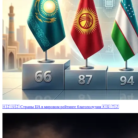
🇰🇿 🇺🇿 Страны ЦА в мировом рейтинге благополучия 🇰🇬 🇹🇯