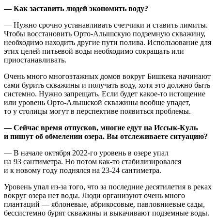
— Как заставить людей экономить воду?
— Нужно срочно устанавливать счетчики и ставить лимиты.
Чтобы восстановить Орто-Алышскую подземную скважину,
необходимо находить другие пути полива. Использование для
этих целей питьевой воды необходимо сокращать или
приостанавливать.
Очень много многоэтажных домов вокруг Бишкека начинают
сами бурить скважины и получать воду, хотя это должно быть
системно. Нужно запрещать. Если будет какое-то истощение
или уровень Орто-Алышской скважины вообще упадет,
то у столицы могут в перспективе появиться проблемы.
— Сейчас время отпусков, многие едут на Иссык-Куль
и пишут об обмелении озера. Вы отслеживаете ситуацию?
— В начале октября 2022-го уровень в озере упал
на 93 сантиметра. Но потом как-то стабилизировался
и к новому году поднялся на 23-24 сантиметра.
Уровень упал из-за того, что за последние десятилетия в реках
вокруг озера нет воды. Люди организуют очень много
плантаций — яблоневые, абрикосовые, павловниевые сады,
бессистемно бурят скважины и выкачивают подземные воды.