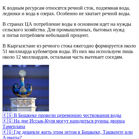
К водным ресурсам относятся речной сток, подземная вода,
ледники и вода в озерах. Особенно не хватает речной воды.
В странах ЦА потребление воды в основном идет на нужды
сельского хозяйства. Для промышленных, бытовых нужд
и питья потребляем небольшой процент.
В Кыргызстане из речного стока ежегодно формируется около
51 миллиарда кубометров воды. Из них мы используем лишь
около 12 миллиардов, остальная часть вытекает соседям.
🇰🇬 В Бишкеке провели церемонию чествования воды
🇰🇬 На дне Иссык-Куля могут находиться руины дворца
Тамерлана
🇰🇬 Где дешевле жить этим летом в Бишкеке, Ташкенте или
Алматы?