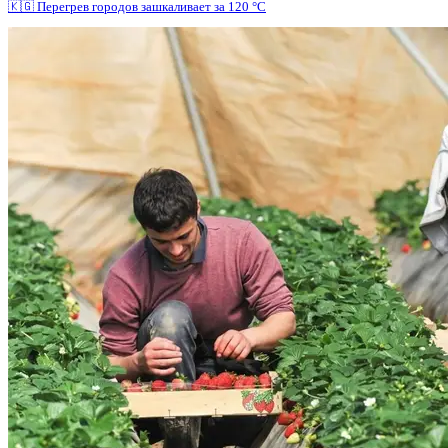
🇰🇬 Перегрев городов зашкаливает за 120 °C