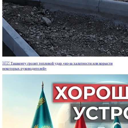
🇺🇿 Ташкенту грозит тепловой удар «из-за халатности или корысти
некоторых руководителей»