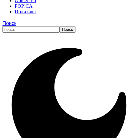
Общество
POP!CA
Политика
Поиск