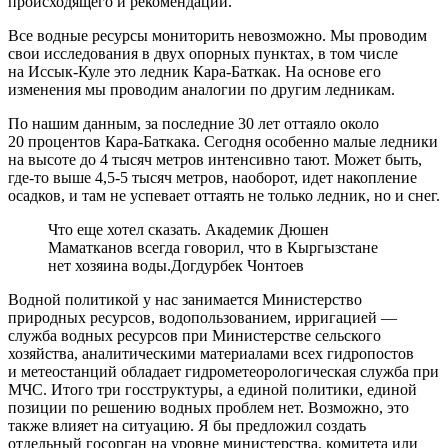
происходящего и рекомендации.
Все водные ресурсы мониторить невозможно. Мы проводим
свои исследования в двух опорных пунктах, в том числе
на Иссык-Куле это ледник Кара-Баткак. На основе его
изменения мы проводим аналогии по другим ледникам.
По нашим данным, за последние 30 лет оттаяло около
20 процентов Кара-Баткака. Сегодня особенно малые ледники
на высоте до 4 тысяч метров интенсивно тают. Может быть,
где-то выше 4,5-5 тысяч метров, наоборот, идет накопление
осадков, и там не успевает оттаять не только ледник, но и снег.
Что еще хотел сказать. Академик Дюшен
Маматканов всегда говорил, что в Кыргызстане
нет хозяина воды.Догдурбек Чонтоев
Водной политикой у нас занимается Министерство
природных ресурсов, водопользованием, ирригацией —
служба водных ресурсов при Министерстве сельского
хозяйства, аналитическими материалами всех гидропостов
и метеостанций обладает гидрометеорологическая служба при
МЧС. Итого три госструктуры, а единой политики, единой
позиции по решению водных проблем нет. Возможно, это
также влияет на ситуацию. Я бы предложил создать
отдельный госорган на уровне министерства, комитета или