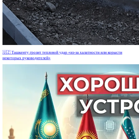
🇺🇿 Ташкенту грозит тепловой удар «из-за халатности или корысти
некоторых руководителей»