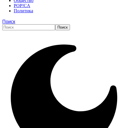
Общество
POP!CA
Политика
Поиск