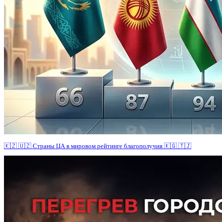
🇰🇿 🇺🇿 Страны ЦА в мировом рейтинге благополучия 🇰🇬 🇹🇯