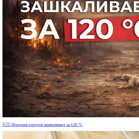
🇰🇬 Перегрев городов зашкаливает за 120 °C