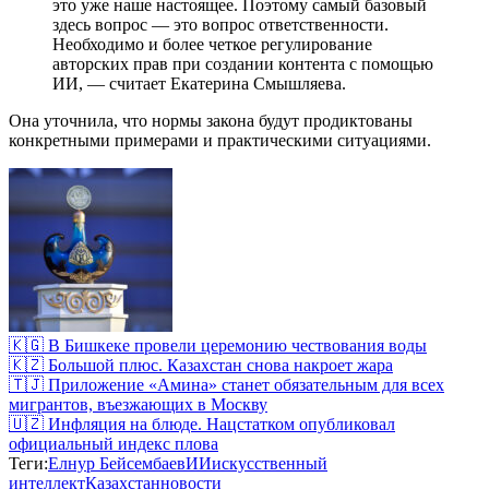
это уже наше настоящее. Поэтому самый базовый
здесь вопрос — это вопрос ответственности.
Необходимо и более четкое регулирование
авторских прав при создании контента с помощью
ИИ, — считает Екатерина Смышляева.
Она уточнила, что нормы закона будут продиктованы
конкретными примерами и практическими ситуациями.
🇰🇬 В Бишкеке провели церемонию чествования воды
🇰🇿 Большой плюс. Казахстан снова накроет жара
🇹🇯 Приложение «Амина» станет обязательным для всех
мигрантов, въезжающих в Москву
🇺🇿 Инфляция на блюде. Нацстатком опубликовал
официальный индекс плова
Теги:
Елнур Бейсембаев
ИИ
искусственный
интеллект
Казахстан
новости