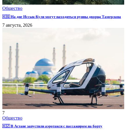
Общество
🇰🇬 На дне Иссык-Куля могут находиться руины дворца Тамерлана
7 августа, 2026
7
Общество
🇰🇿 В Астане запустили аэротакси с пассажиром на борту