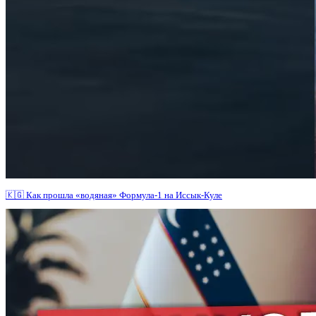
🇰🇬 Как прошла «водяная» Формула-1 на Иссык-Куле