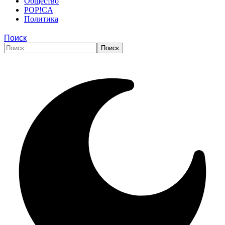
Общество
POP!CA
Политика
Поиск