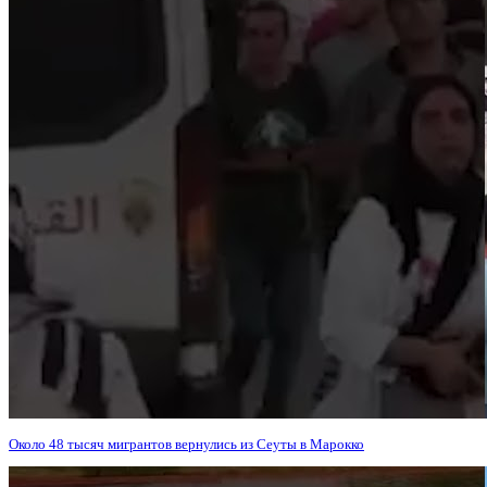
Около 48 тысяч мигрантов вернулись из Сеуты в Марокко