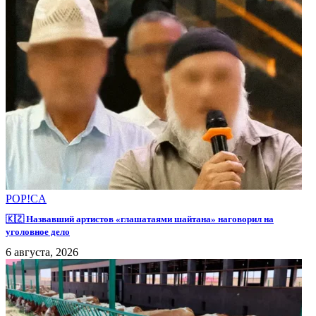
POP!CA
🇰🇿 Назвавший артистов «глашатаями шайтана» наговорил на
уголовное дело
6 августа, 2026