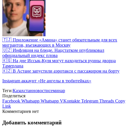
🇹🇯 Приложение «Амина» станет обязательным для всех
мигрантов, въезжающих в Москву
🇺🇿 Инфляция на блюде. Нацстатком опубликовал
официальный индекс плова
🇰🇬 На дне Иссык-Куля могут находиться руины дворца
Тамерлана
🇰🇿 В Астане запустили аэротакси с пассажиром на борту
Instagram аккаунт «Не ангелы в тюбитейках»
Теги:
Казахстан
новости
семинар
Поделиться
Facebook
Whatsapp
Whatsapp
VKontakte
Telegram
Threads
Copy
Link
Комментариев нет
Добавить комментарий