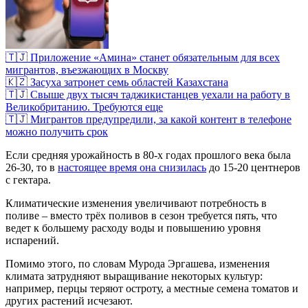
🇹🇯 Приложение «Амина» станет обязательным для всех
мигрантов, въезжающих в Москву
🇰🇿 Засуха затронет семь областей Казахстана
🇹🇯 Свыше двух тысяч таджикистанцев уехали на работу в
Великобританию. Требуются еще
🇹🇯 Мигрантов предупредили, за какой контент в телефоне
можно получить срок
Если средняя урожайность в 80-х годах прошлого века была
26-30, то в
настоящее время она снизилась
до 15-20 центнеров
с гектара.
Климатические изменения увеличивают потребность в
поливе – вместо трёх поливов в сезон требуется пять, что
ведет к большему расходу воды и повышению уровня
испарений.
Помимо этого, по словам Мурода Эргашева, изменения
климата затрудняют выращивание некоторых культур:
например, перцы теряют остроту, а местные семена томатов и
других растений исчезают.