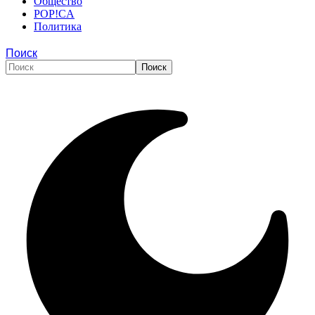
Общество
POP!CA
Политика
Поиск