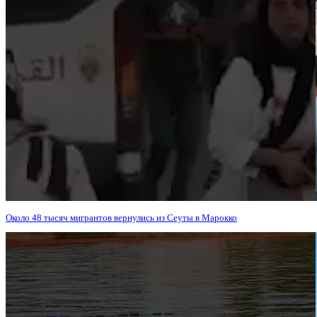
Около 48 тысяч мигрантов вернулись из Сеуты в Марокко