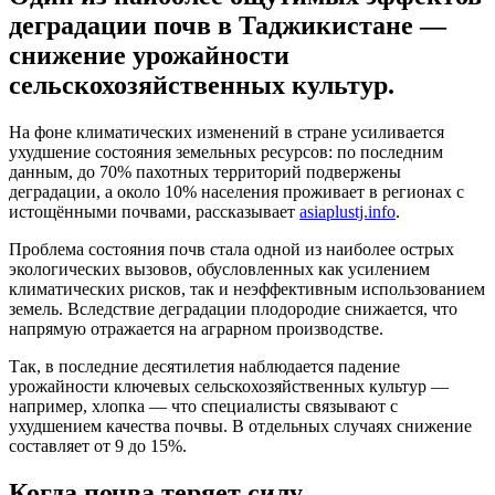
деградации почв в Таджикистане —
снижение урожайности
сельскохозяйственных культур.
На фоне климатических изменений в стране усиливается
ухудшение состояния земельных ресурсов: по последним
данным, до 70% пахотных территорий подвержены
деградации, а около 10% населения проживает в регионах с
истощёнными почвами, рассказывает
asiaplustj.info
.
Проблема состояния почв стала одной из наиболее острых
экологических вызовов, обусловленных как усилением
климатических рисков, так и неэффективным использованием
земель. Вследствие деградации плодородие снижается, что
напрямую отражается на аграрном производстве.
Так, в последние десятилетия наблюдается падение
урожайности ключевых сельскохозяйственных культур —
например, хлопка — что специалисты связывают с
ухудшением качества почвы. В отдельных случаях снижение
составляет от 9 до 15%.
Когда почва теряет силу