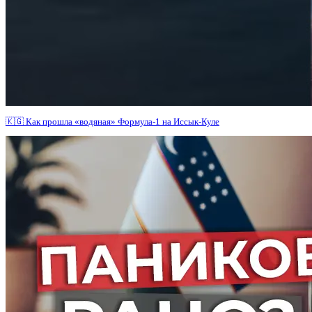
🇰🇬 Как прошла «водяная» Формула-1 на Иссык-Куле