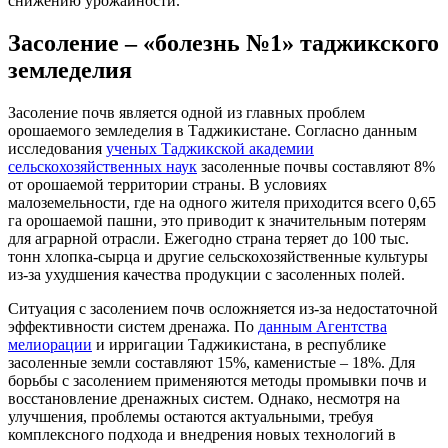
снижению урожайности.
Засоление – «болезнь №1» таджикского
земледелия
Засоление почв является одной из главных проблем
орошаемого земледелия в Таджикистане. Согласно данным
исследования
ученых Таджикской академии
сельскохозяйственных наук
засоленные почвы составляют 8%
от орошаемой территории страны. В условиях
малоземельности, где на одного жителя приходится всего 0,65
га орошаемой пашни, это приводит к значительным потерям
для аграрной отрасли. Ежегодно страна теряет до 100 тыс.
тонн хлопка-сырца и другие сельскохозяйственные культуры
из-за ухудшения качества продукции с засоленных полей.
Ситуация с засолением почв осложняется из-за недостаточной
эффективности систем дренажа. По
данным Агентства
мелиорации
и ирригации Таджикистана, в республике
засоленные земли составляют 15%, каменистые – 18%. Для
борьбы с засолением применяются методы промывки почв и
восстановление дренажных систем. Однако, несмотря на
улучшения, проблемы остаются актуальными, требуя
комплексного подхода и внедрения новых технологий в