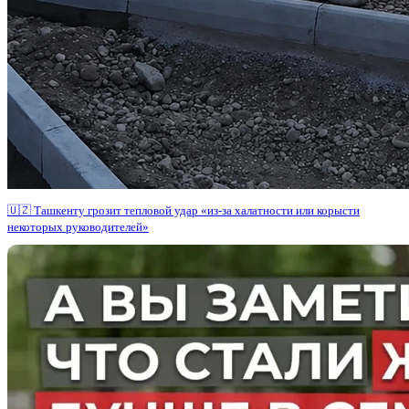
🇺🇿 Ташкенту грозит тепловой удар «из-за халатности или корысти
некоторых руководителей»