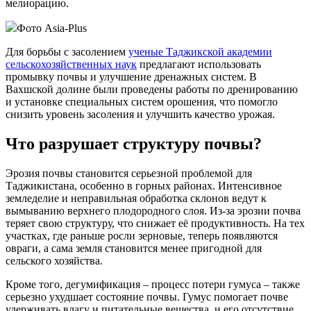
мелиорацию.
Фото Asia-Plus
Для борьбы с засолением
ученые Таджикской академии
сельскохозяйственных наук
предлагают использовать
промывку почвы и улучшение дренажных систем. В
Вахшской долине были проведены работы по дренированию
и установке специальных систем орошения, что помогло
снизить уровень засоления и улучшить качество урожая.
Что разрушает структуру почвы?
Эрозия почвы становится серьезной проблемой для
Таджикистана, особенно в горных районах. Интенсивное
земледелие и неправильная обработка склонов ведут к
вымыванию верхнего плодородного слоя. Из-за эрозии почва
теряет свою структуру, что снижает её продуктивность. На тех
участках, где раньше росли зерновые, теперь появляются
овраги, а сама земля становится менее пригодной для
сельского хозяйства.
Кроме того, дегумификация – процесс потери гумуса – также
серьезно ухудшает состояние почвы. Гумус помогает почве
удерживать влагу и питательные вещества, и его отсутствие