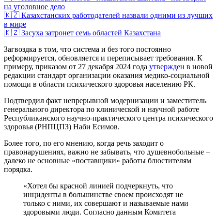
на уголовное дело
🇰🇿 Казахстанских работодателей назвали одними из лучших
в мире
🇰🇿 Засуха затронет семь областей Казахстана
Загвоздка в том, что система и без того постоянно
реформируется, обновляется и переписывает требования. К
примеру, приказом от 27 декабря 2024 года
утвержден
в новой
редакции стандарт организации оказания медико-социальной
помощи в области психического здоровья населению РК.
Подтвердил факт непрерывной модернизации и заместитель
генерального директора по клинической и научной работе
Республиканского научно-практического центра психического
здоровья (РНПЦПЗ) Наби Есимов.
Более того, по его мнению, когда речь заходит о
правонарушениях, важно не забывать, что душевнобольные –
далеко не основные «поставщики» работы блюстителям
порядка.
«Хотел бы красной линией подчеркнуть, что
инциденты в большинстве своем происходят не
только с ними, их совершают и называемые нами
здоровыми люди. Согласно данным Комитета