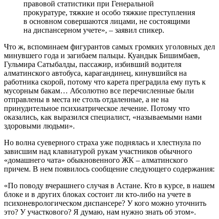
правовой статистики при Генеральной
прокуратуре, тяжкие и особо тяжкие преступления
в основном совершаются лицами, не состоящими
на диспансерном учете», – заявил спикер.
Что ж, вспоминаем фигурантов самых громких уголовных дел
минувшего года и загибаем пальцы. Куандык Бишимбаев,
Гульмира Сатыбалды, пассажир, избивший водителя
алматинского автобуса, карагандинец, кинувшийся на
работника скорой, потому что карета преградила ему путь к
мусорным бакам… Абсолютно все перечисленные были
отправлены в места не столь отдаленные, а не на
принудительное психиатрическое лечение. Потому что
оказались, как выразился специалист, «называемыми нами
здоровыми людьми».
Но волна суеверного страха уже поднялась и хлестнула по
зависшим над клавиатурой рукам участников обычного
«домашнего чата» обыкновенного ЖК – алматинского
причем. В нем появилось сообщение следующего содержания:
«По поводу вчерашнего случая в Астане. Кто в курсе, в нашем
блоке и в других блоках состоит ли кто-либо на учете в
психоневрологическом диспансере? У кого можно уточнить
это? У участкового? Я думаю, нам нужно знать об этом».