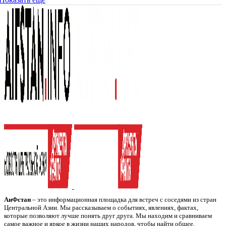
АиФстан
– это информационная площадка для встреч с соседями из стран
Центральной Азии. Мы рассказываем о событиях, явлениях, фактах,
которые позволяют лучше понять друг друга. Мы находим и сравниваем
самое важное и яркое в жизни наших народов, чтобы найти общее.