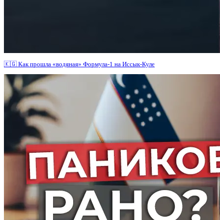
🇰🇬 Как прошла «водяная» Формула-1 на Иссык-Куле