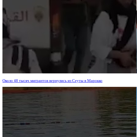
Около 48 тысяч мигрантов вернулись из Сеуты в Марокко