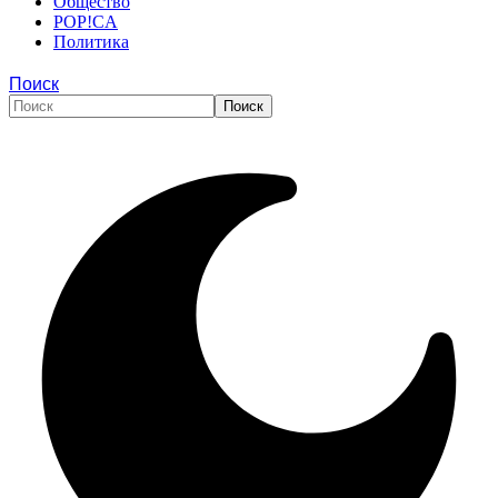
Общество
POP!CA
Политика
Поиск