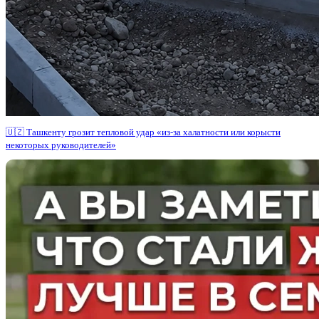
🇺🇿 Ташкенту грозит тепловой удар «из-за халатности или корысти
некоторых руководителей»