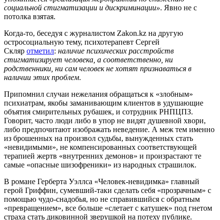
социальной стигматизации и дискриминации»
. Явно не с
потолка взятая.
Когда-то, беседуя с журналистом Zakon.kz на другую
остросоциальную тему, психотерапевт Сергей
Скляр
отметил
:
наличие психических расстройств
стигматизирует человека, а соответственно, ни
родственники, ни сам человек не хотят признаваться в
наличии этих проблем
.
Припомнил случаи нежелания обращаться к «злобным»
психиатрам, якобы заманивающим клиентов в удушающие
объятия смирительных рубашек, и сотрудник РНПЦПЗ.
Говорит, часто люди либо в упор не видят душевной хвори,
либо предпочитают изображать неведение. А меж тем именно
из брошенных на произвол судьбы, вынужденных стать
«невидимыми», не компенсированных соответствующей
терапией жертв «внутренних демонов» и произрастают те
самые «опасные шизофреники» из народных страшилок.
В романе Герберта Уэллса «Человек-невидимка» главный
герой Гриффин, сумевший-таки сделать себя «прозрачным» с
помощью чудо-снадобья, но не справившийся с обратным
«превращением», все больше «слетает с катушек» под гнетом
страха стать диковинной зверушкой на потеху публике.