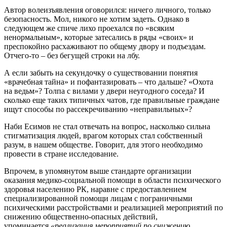
Автор волеизъявления оговорился: ничего личного, только
безопасность. Мол, никого не хотим задеть. Однако в
следующем же спиче лихо проехался по «всяким
ненормальным», которые затесались в ряды «своих» и
преспокойно расхаживают по общему двору и подъездам.
Отчего-то – без бегущей строки на лбу.
А если забыть на секундочку о существовании понятия
«врачебная тайна» и пофантазировать – что дальше? «Охота
на ведьм»? Толпа с вилами у двери неугодного соседа? И
сколько еще таких типичных чатов, где правильные граждане
ищут способы по рассекречиванию «неправильных»?
Наби Есимов не стал отвечать на вопрос, насколько сильна
стигматизация людей, врагом которых стал собственный
разум, в нашем обществе. Говорит, для этого необходимо
провести в стране исследование.
Впрочем, в упомянутом выше стандарте организации
оказания медико-социальной помощи в области психического
здоровья населению РК, наравне с предоставлением
специализированной помощи лицам с пограничными
психическими расстройствами и реализацией мероприятий по
снижению общественно-опасных действий,
упоминается
«реализация мероприятий по снижению