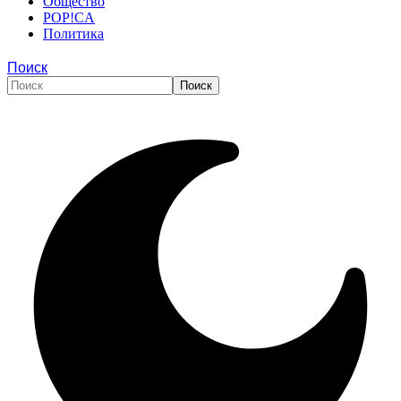
Общество
POP!CA
Политика
Поиск