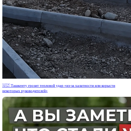
🇺🇿 Ташкенту грозит тепловой удар «из-за халатности или корысти
некоторых руководителей»