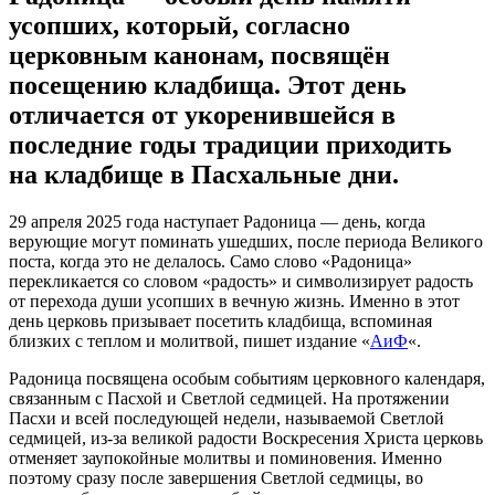
усопших, который, согласно
церковным канонам, посвящён
посещению кладбища. Этот день
отличается от укоренившейся в
последние годы традиции приходить
на кладбище в Пасхальные дни.
29 апреля 2025 года наступает Радоница — день, когда
верующие могут поминать ушедших, после периода Великого
поста, когда это не делалось. Само слово «Радоница»
перекликается со словом «радость» и символизирует радость
от перехода души усопших в вечную жизнь. Именно в этот
день церковь призывает посетить кладбища, вспоминая
близких с теплом и молитвой, пишет издание «
АиФ
«.
Радоница посвящена особым событиям церковного календаря,
связанным с Пасхой и Светлой седмицей. На протяжении
Пасхи и всей последующей недели, называемой Светлой
седмицей, из-за великой радости Воскресения Христа церковь
отменяет заупокойные молитвы и поминовения. Именно
поэтому сразу после завершения Светлой седмицы, во