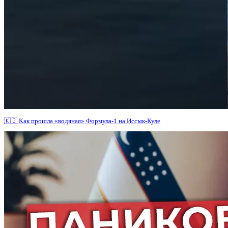
🇰🇬 Как прошла «водяная» Формула-1 на Иссык-Куле