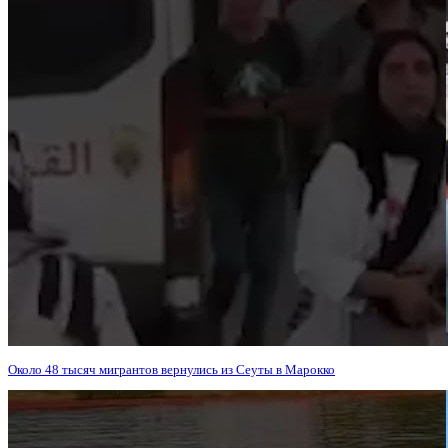
Около 48 тысяч мигрантов вернулись из Сеуты в Марокко