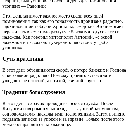
вторник, был установлен особый день для поминовения
усопших — Радоница.
Этот день занимает важное место среди всех дней
поминовения, так как его тональность пронизана радостью,
вдохновлённой победой Христа над смертью. Это помогает
переживать временную разлуку с близкими в духе света и
надежды. Как говорил митрополит Антоний, «с верой,
надеждой и пасхальной уверенностью стоим у гроба
усопших».
Суть праздника
В этот день объединяются скорбь о потере близких и Господа
с пасхальной радостью. Поэтому принято вспоминать
ушедших не с тоской, а с тихой, светлой грустью.
Традиции богослужения
В этот день в храмах проводится особая служба. После
Литургии совершается панихида — заупокойная молитва,
сопровождаемая пасхальными песнопениями. Затем принято
подавать записки за упокой и за здравие. Только после этого
можно отправляться на кладбище.