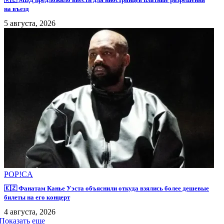
на въезд
5 августа, 2026
POP!CA
🇰🇿 Фанатам Канье Уэста объяснили откуда взялись более дешевые
билеты на его концерт
4 августа, 2026
Показать еще