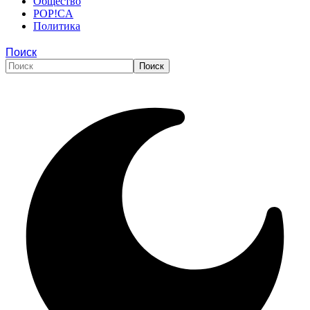
Общество
POP!CA
Политика
Поиск