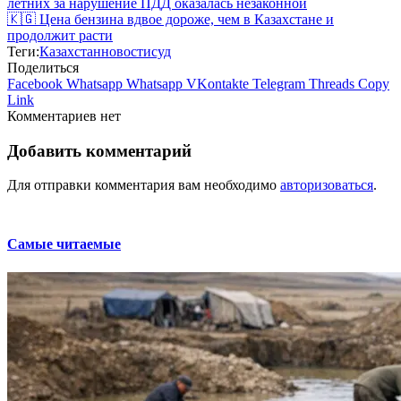
летних за нарушение ПДД оказалась незаконной
🇰🇬 Цена бензина вдвое дороже, чем в Казахстане и
продолжит расти
Теги:
Казахстан
новости
суд
Поделиться
Facebook
Whatsapp
Whatsapp
VKontakte
Telegram
Threads
Copy
Link
Комментариев нет
Добавить комментарий
Для отправки комментария вам необходимо
авторизоваться
.
Самые читаемые