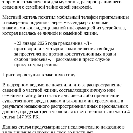
тюремного заключения для мужчины, распространившего
сведения о семейной тайне своей знакомой.
Местный житель похитил мобильный телефон приятельницы
и намеренно поделился через мессенджер с общими
знакомыми конфиденциальной информацией из устройства,
которая касалась её личной и семейной жизни.
«23 января 2025 года гражданина «Л»
приговорили к четырем годам лишения свободы
за преступление против конституционных прав и
свобод человека», – рассказали в пресс-службе
прокуратуры региона.
Приговор вступил в законную силу.
В надзорном ведомстве пояснили, что за распространение
сведений о частной жизни, составляющих личную или
семейную тайну, без согласия человека либо причинение
существенного вреда правам и законным интересам лица в
результате незаконного распространения иных персональных
данных, предусмотрена уголовная ответственность по части 4
статьи 147 УК РК.
Данная статья предусматривает исключительно наказание в
виде лишения свободы на срок до шести лет.