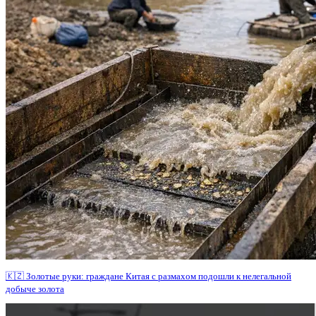
🇰🇿 Золотые руки: граждане Китая с размахом подошли к нелегальной
добыче золота