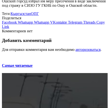
Ошский горсуд избрал им меру пресечения в виде заключения
под стражу в СИЗО ГУ ГКНБ по Ошу и Ошской области.
Теги:
Кыргызстан
ОПГ
Поделиться
Facebook
Whatsapp
Whatsapp
VKontakte
Telegram
Threads
Copy
Link
Комментариев нет
Добавить комментарий
Для отправки комментария вам необходимо
авторизоваться
.
Самые читаемые