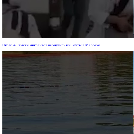
Около 48 тысяч мигрантов вернулись из Сеуты в Марокко