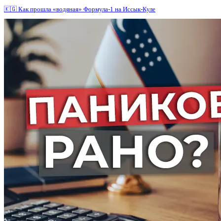
🇰🇬 Как прошла «водяная» Формула-1 на Иссык-Куле