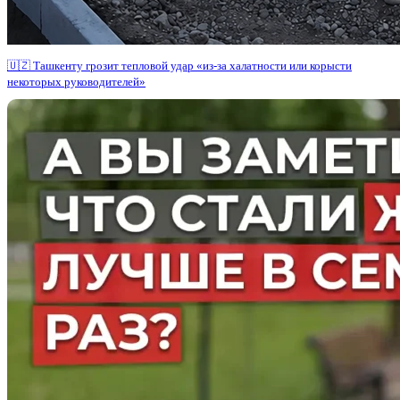
🇺🇿 Ташкенту грозит тепловой удар «из-за халатности или корысти
некоторых руководителей»