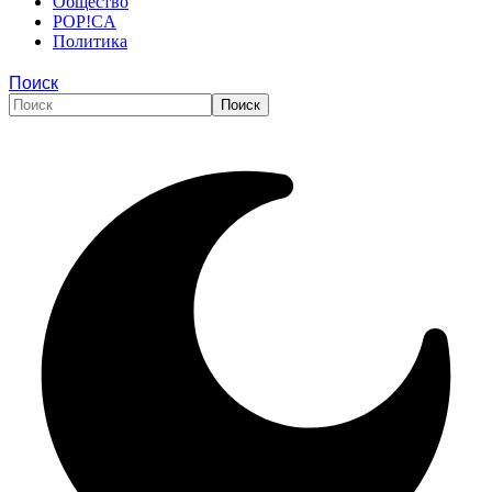
Общество
POP!CA
Политика
Поиск