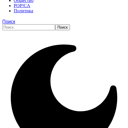
Общество
POP!CA
Политика
Поиск