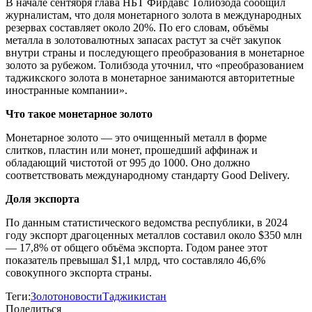
В начале сентября глава НБТ Фирдавс Толибзода сообщил
журналистам, что доля монетарного золота в международных
резервах составляет около 20%. По его словам, объёмы
металла в золотовалютных запасах растут за счёт закупок
внутри страны и последующего преобразования в монетарное
золото за рубежом. Толибзода уточнил, что «преобразованием
таджикского золота в монетарное занимаются авторитетные
иностранные компании».
Что такое монетарное золото
Монетарное золото — это очищенный металл в форме
слитков, пластин или монет, прошедший аффинаж и
обладающий чистотой от 995 до 1000. Оно должно
соответствовать международному стандарту Good Delivery.
Доля экспорта
По данным статистического ведомства республики, в 2024
году экспорт драгоценных металлов составил около $350 млн
— 17,8% от общего объёма экспорта. Годом ранее этот
показатель превышал $1,1 млрд, что составляло 46,6%
совокупного экспорта страны.
Теги:
Золото
новости
Таджикистан
Поделиться