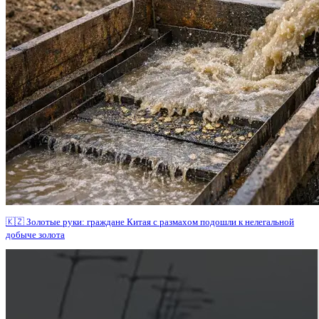
🇰🇿 Золотые руки: граждане Китая с размахом подошли к нелегальной
добыче золота