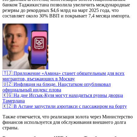
банком Таджикистана позволила увеличить международные
резервы до рекордных $4,6 млрд на март 2025 года, что
составляет около 30% ВВП и покрывает 7,4 месяца импорта.
🇹🇯 Приложение «Амина» станет обязательным для всех
мигрантов, въезжающих в Москву
🇺🇿 Инфляция на блюде. Нацстатком опубликовал
официальный индекс плова
🇰🇬 На дне Иссык-Куля могут находиться руины дворца
Тамерлана
🇰🇿 В Астане запустили аэротакси с пассажиром на борту
Также отмечается, что реализация золота через Министерство
финансов используется для обслуживания внешнего долга
страны.