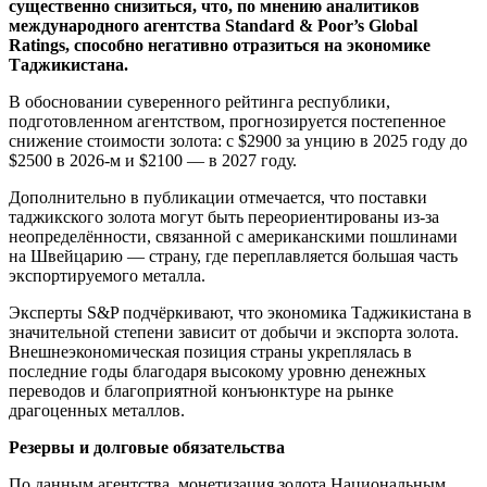
существенно снизиться, что, по мнению аналитиков
международного агентства Standard & Poor’s Global
Ratings, способно негативно отразиться на экономике
Таджикистана.
В обосновании суверенного рейтинга республики,
подготовленном агентством, прогнозируется постепенное
снижение стоимости золота: с $2900 за унцию в 2025 году до
$2500 в 2026-м и $2100 — в 2027 году.
Дополнительно в публикации отмечается, что поставки
таджикского золота могут быть переориентированы из-за
неопределённости, связанной с американскими пошлинами
на Швейцарию — страну, где переплавляется большая часть
экспортируемого металла.
Эксперты S&P подчёркивают, что экономика Таджикистана в
значительной степени зависит от добычи и экспорта золота.
Внешнеэкономическая позиция страны укреплялась в
последние годы благодаря высокому уровню денежных
переводов и благоприятной конъюнктуре на рынке
драгоценных металлов.
Резервы и долговые обязательства
По данным агентства, монетизация золота Национальным