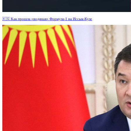
🇰🇬 Как прошла «водяная» Формула-1 на Иссык-Куле