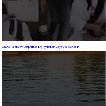
Около 48 тысяч мигрантов вернулись из Сеуты в Марокко