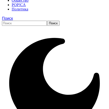
Общество
POP!CA
Политика
Поиск