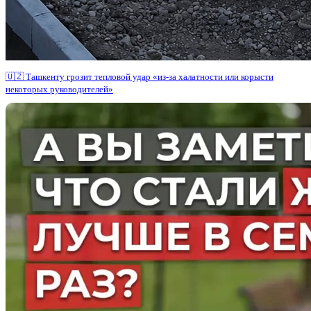
🇺🇿 Ташкенту грозит тепловой удар «из-за халатности или корысти
некоторых руководителей»