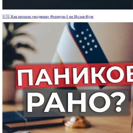
🇰🇬 Как прошла «водяная» Формула-1 на Иссык-Куле