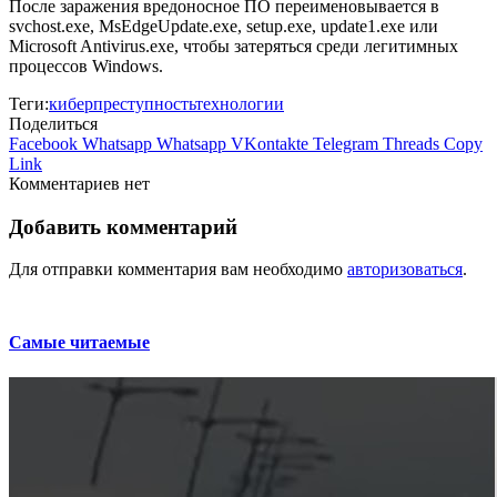
После заражения вредоносное ПО переименовывается в
svchost.exe, MsEdgeUpdate.exe, setup.exe, update1.exe или
Microsoft Antivirus.exe, чтобы затеряться среди легитимных
процессов Windows.
Теги:
киберпреступность
технологии
Поделиться
Facebook
Whatsapp
Whatsapp
VKontakte
Telegram
Threads
Copy
Link
Комментариев нет
Добавить комментарий
Для отправки комментария вам необходимо
авторизоваться
.
Самые читаемые