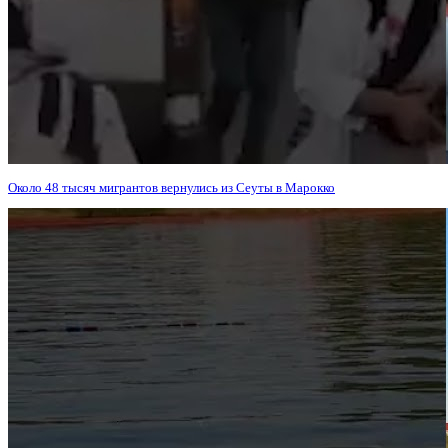
Около 48 тысяч мигрантов вернулись из Сеуты в Марокко