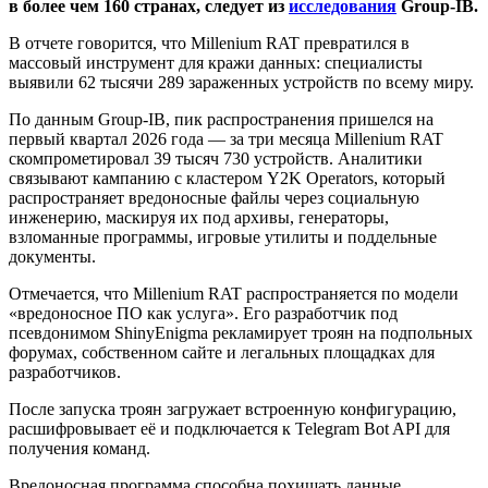
в более чем 160 странах, следует из
исследования
Group-IB.
В отчете говорится, что Millenium RAT превратился в
массовый инструмент для кражи данных: специалисты
выявили 62 тысячи 289 зараженных устройств по всему миру.
По данным Group-IB, пик распространения пришелся на
первый квартал 2026 года — за три месяца Millenium RAT
скомпрометировал 39 тысяч 730 устройств. Аналитики
связывают кампанию с кластером Y2K Operators, который
распространяет вредоносные файлы через социальную
инженерию, маскируя их под архивы, генераторы,
взломанные программы, игровые утилиты и поддельные
документы.
Отмечается, что Millenium RAT распространяется по модели
«вредоносное ПО как услуга». Его разработчик под
псевдонимом ShinyEnigma рекламирует троян на подпольных
форумах, собственном сайте и легальных площадках для
разработчиков.
После запуска троян загружает встроенную конфигурацию,
расшифровывает её и подключается к Telegram Bot API для
получения команд.
Вредоносная программа способна похищать данные