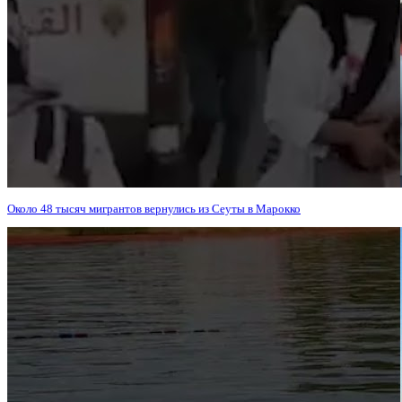
Около 48 тысяч мигрантов вернулись из Сеуты в Марокко