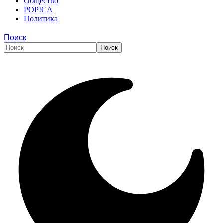
Общество
POP!CA
Политика
Поиск