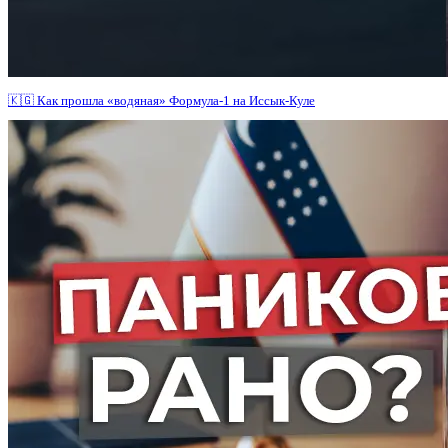
🇰🇬 Как прошла «водяная» Формула-1 на Иссык-Куле