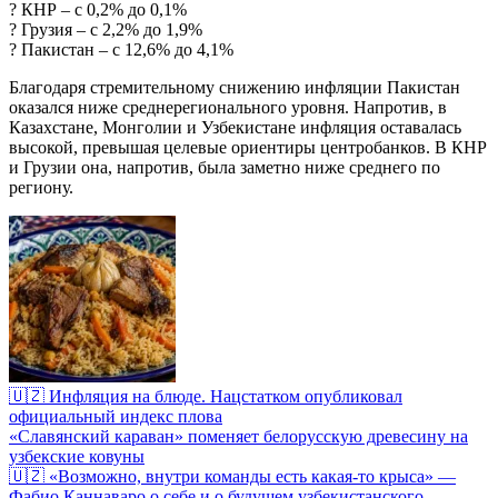
? КНР – с 0,2% до 0,1%
? Грузия – с 2,2% до 1,9%
? Пакистан – с 12,6% до 4,1%
Благодаря стремительному снижению инфляции Пакистан
оказался ниже среднерегионального уровня. Напротив, в
Казахстане, Монголии и Узбекистане инфляция оставалась
высокой, превышая целевые ориентиры центробанков. В КНР
и Грузии она, напротив, была заметно ниже среднего по
региону.
🇺🇿 Инфляция на блюде. Нацстатком опубликовал
официальный индекс плова
«Славянский караван» поменяет белорусскую древесину на
узбекские ковуны
🇺🇿 «Возможно, внутри команды есть какая-то крыса» —
Фабио Каннаваро о себе и о будущем узбекистанского