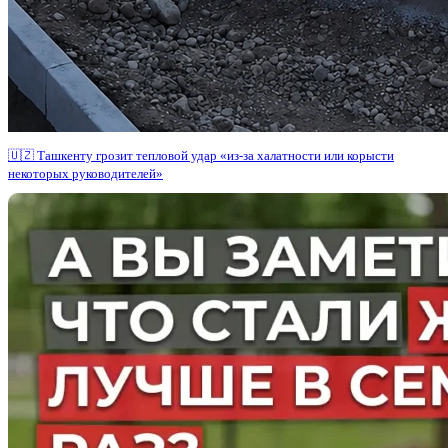
🇺🇿 Ташкенту грозит тепловой удар «из-за халатности или корысти
некоторых руководителей»