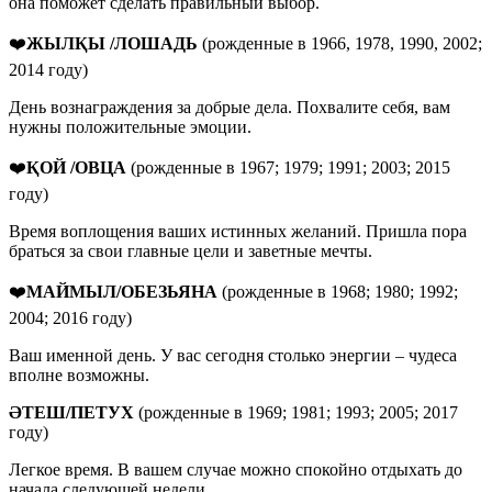
она поможет сделать правильный выбор.
❤️
ЖЫЛҚЫ /ЛОШАДЬ
(рожденные в 1966, 1978, 1990, 2002;
2014 году)
День вознаграждения за добрые дела. Похвалите себя, вам
нужны положительные эмоции.
❤️
ҚОЙ /ОВЦА
(рожденные в 1967; 1979; 1991; 2003; 2015
году)
Время воплощения ваших истинных желаний. Пришла пора
браться за свои главные цели и заветные мечты.
❤️
МАЙМЫЛ/ОБЕЗЬЯНА
(рожденные в 1968; 1980; 1992;
2004; 2016 году)
Ваш именной день. У вас сегодня столько энергии – чудеса
вполне возможны.
ӘТЕШ
/
ПЕТУХ
(рожденные в 1969; 1981; 1993; 2005; 2017
году)
Легкое время. В вашем случае можно спокойно отдыхать до
начала следующей недели.