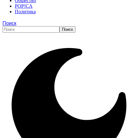
Общество
POP!CA
Политика
Поиск