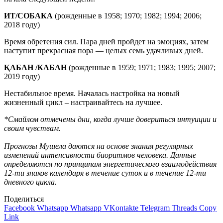
ИТ
/
СОБАКА
(рожденные в 1958; 1970; 1982; 1994; 2006;
2018 году)
Время обретения сил. Пара дней пройдет на эмоциях, затем
наступит прекрасная пора — целых семь удачливых дней.
ҚАБАН
/
КАБАН
(рожденные в 1959; 1971; 1983; 1995; 2007;
2019 году)
Нестабильное время. Началась настройка на новый
жизненный цикл – настраивайтесь на лучшее.
*Смайлом отмечены дни, когда лучше довериться интуиции и
своим чувствам.
Прогнозы Мушела даются на основе знания регулярных
изменений интенсивности биоритмов человека. Данные
определяются по принципам энергетического взаимодействия
12-ти знаков календаря в течение суток и в течение 12-ти
дневного цикла.
Поделиться
Facebook
Whatsapp
Whatsapp
VKontakte
Telegram
Threads
Copy
Link