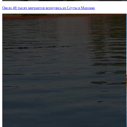
Около 48 тысяч мигрантов вернулись из Сеуты в Марокко