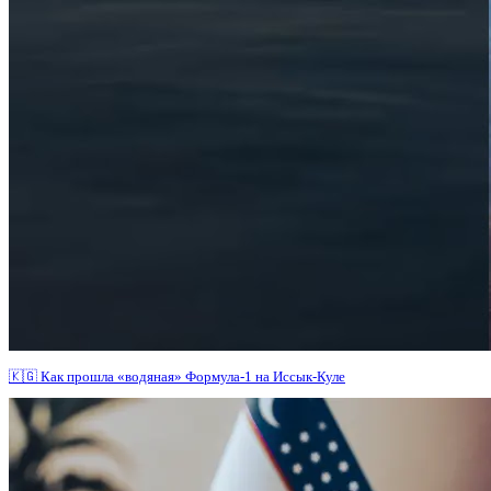
🇰🇬 Как прошла «водяная» Формула-1 на Иссык-Куле