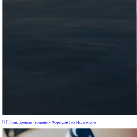
🇰🇬 Как прошла «водяная» Формула-1 на Иссык-Куле