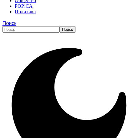
Общество
POP!CA
Политика
Поиск