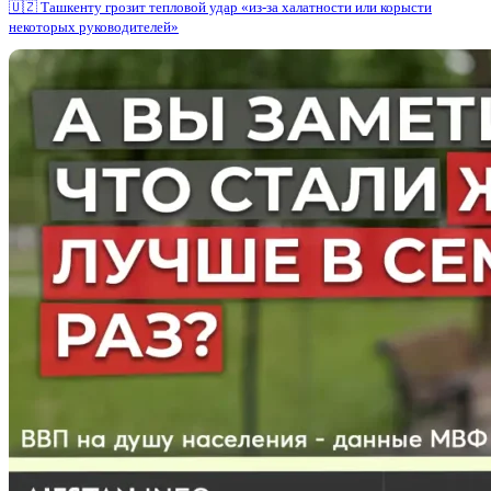
🇺🇿 Ташкенту грозит тепловой удар «из-за халатности или корысти
некоторых руководителей»