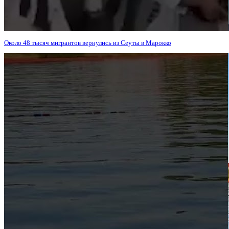
Около 48 тысяч мигрантов вернулись из Сеуты в Марокко