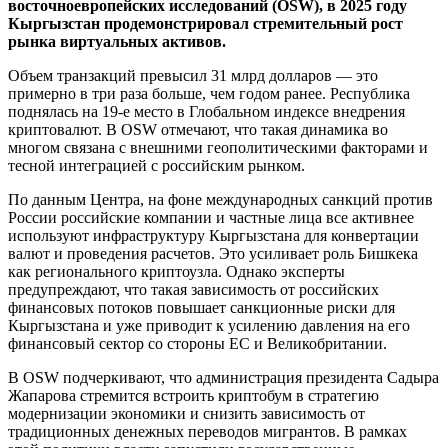
восточноевропейских исследований (OSW), в 2025 году
Кыргызстан продемонстрировал стремительный рост
рынка виртуальных активов.
Объем транзакций превысил 31 млрд долларов — это
примерно в три раза больше, чем годом ранее. Республика
поднялась на 19-е место в Глобальном индексе внедрения
криптовалют. В OSW отмечают, что такая динамика во
многом связана с внешними геополитическими факторами и
тесной интеграцией с российским рынком.
По данным Центра, на фоне международных санкций против
России российские компании и частные лица все активнее
используют инфраструктуру Кыргызстана для конвертации
валют и проведения расчетов. Это усиливает роль Бишкека
как регионального криптоузла. Однако эксперты
предупреждают, что такая зависимость от российских
финансовых потоков повышает санкционные риски для
Кыргызстана и уже приводит к усилению давления на его
финансовый сектор со стороны ЕС и Великобритании.
В OSW подчеркивают, что администрация президента Садыра
Жапарова стремится встроить криптобум в стратегию
модернизации экономики и снизить зависимость от
традиционных денежных переводов мигрантов. В рамках