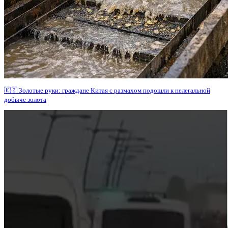
🇰🇿 Золотые руки: граждане Китая с размахом подошли к нелегальной
добыче золота