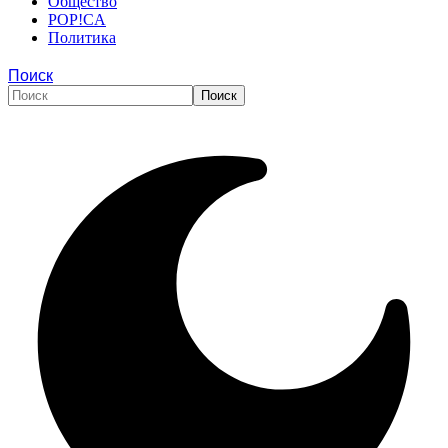
Общество
POP!CA
Политика
Поиск