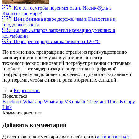
🇰🇬 Кто за то, чтобы переименовать Иссык-Куль в
Кыргызское море?
🇰🇬 Цена бензина вдвое дороже, чем в Казахстане и
продолжит расти
🇰🇬 Садыр Жапаров запретил кремацию умерших и
колумбарии
🇰🇬 Перегрев городов зашкаливает за 120 °C
По их мнению, превращение страны из преимущественно
«конвертационного» узла в устойчивый центр
технологических инноваций потребует решения системных
проблем — от модернизации энергетики и цифровой
инфраструктуры до более прозрачного диалога с западными
партнерами, чтобы снизить риск вторичных санкций.
Теги:
Кыргызстан
Поделиться
Facebook
Whatsapp
Whatsapp
VKontakte
Telegram
Threads
Copy
Link
Комментариев нет
Добавить комментарий
Для отправки комментария вам необходимо
авторизоваться
.