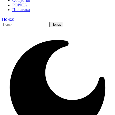
Общество
POP!CA
Политика
Поиск