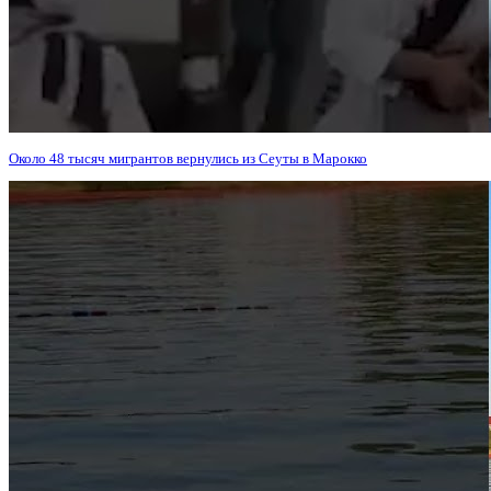
Около 48 тысяч мигрантов вернулись из Сеуты в Марокко