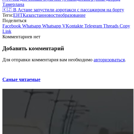
Тамерлана
🇰🇿 В Астане запустили аэротакси с пассажиром на борту
Теги:
ЕНТ
Казахстан
новости
образование
Поделиться
Facebook
Whatsapp
Whatsapp
VKontakte
Telegram
Threads
Copy
Link
Комментариев нет
Добавить комментарий
Для отправки комментария вам необходимо
авторизоваться
.
Самые читаемые