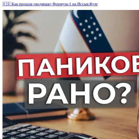
🇰🇬 Как прошла «водяная» Формула-1 на Иссык-Куле