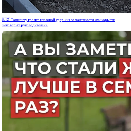
🇺🇿 Ташкенту грозит тепловой удар «из-за халатности или корысти
некоторых руководителей»