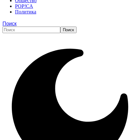
Общество
POP!CA
Политика
Поиск