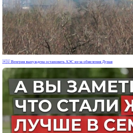
🇭🇺 Венгрия вынуждена остановить АЭС из-за обмеления Дуная