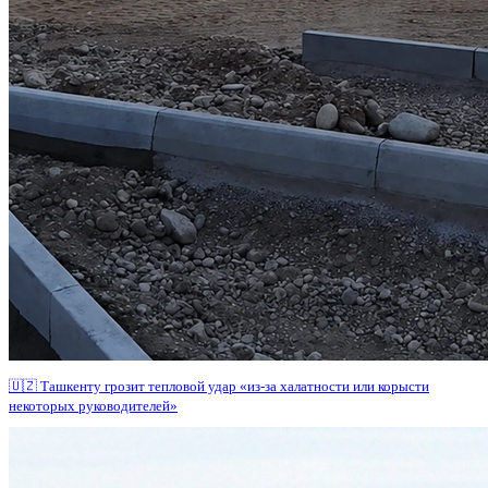
🇺🇿 Ташкенту грозит тепловой удар «из-за халатности или корысти
некоторых руководителей»