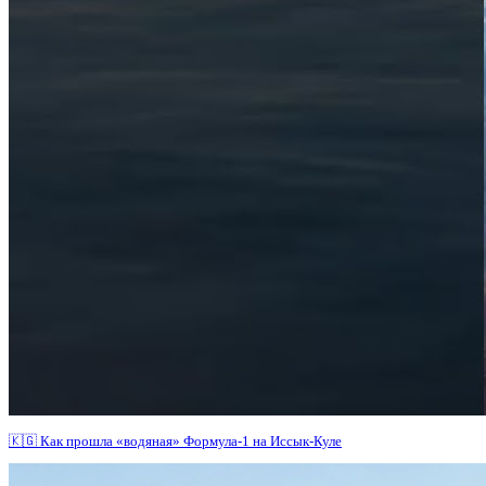
🇰🇬 Как прошла «водяная» Формула-1 на Иссык-Куле