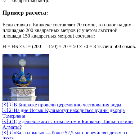
за 1 квадратный метр.
Пример расчета:
Если ставка в Бишкеке составляет 70 сомов, то налог на дом
площадью 200 квадратных метров (с учетом льготной
площади 150 квадратных метров) составит:
Н = НБ × С = (200 — 150) × 70 = 50 × 70 = 3 тысячи 500 сомов.
🇰🇬 В Бишкеке провели церемонию чествования воды
🇰🇬 На дне Иссык-Куля могут находиться руины дворца
Тамерлана
🇰🇬 Где дешевле жить этим летом в Бишкеке, Ташкенте или
Алматы?
🇰🇬 «Бала ырысы» — более $2,5 млн перечислят детям за
июль