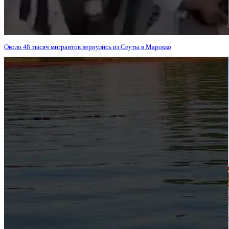
Около 48 тысяч мигрантов вернулись из Сеуты в Марокко